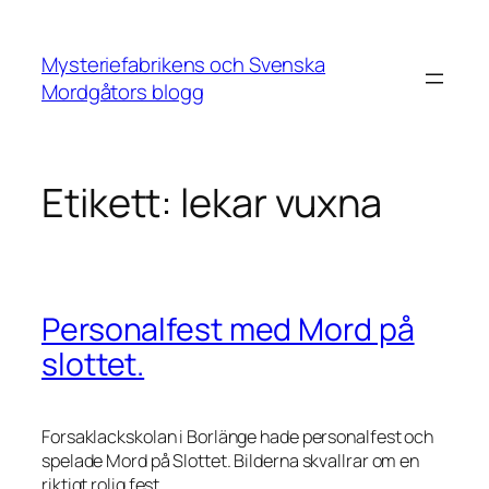
Hoppa
till
Mysteriefabrikens och Svenska
innehåll
Mordgåtors blogg
Etikett:
lekar vuxna
Personalfest med Mord på
slottet.
Forsaklackskolan i Borlänge hade personalfest och
spelade Mord på Slottet. Bilderna skvallrar om en
riktigt rolig fest.