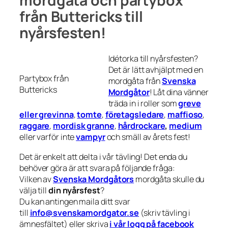
mordgåta och partybox
från Buttericks till
nyårsfesten!
Idétorka till nyårsfesten?
Det är lätt avhjälpt med en
Partybox från
mordgåta från
Svenska
Buttericks
Mordgåtor
! Låt dina vänner
träda in i roller som
greve
eller grevinna
,
tomte
,
företagsledare
,
maffioso
,
raggare
,
mordisk granne
,
hårdrockare
,
medium
eller varför inte
vampyr
och smäll av årets fest!
Det är enkelt att delta i vår tävling! Det enda du
behöver göra är att svara på följande fråga:
Vilken av
Svenska Mordgåtors
mordgåta skulle du
välja till
din nyårsfest
?
Du kan antingen maila ditt svar
till
info@svenskamordgator.se
(skriv tävling i
ämnesfältet) eller skriva
i vår logg på facebook