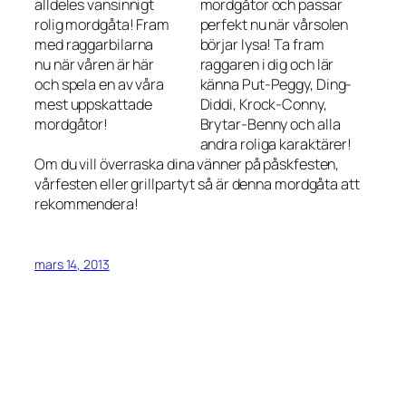
alldeles vansinnigt
mordgåtor och passar
rolig mordgåta! Fram
perfekt nu när vårsolen
med raggarbilarna
börjar lysa! Ta fram
nu när våren är här
raggaren i dig och lär
och spela en av våra
känna Put-Peggy, Ding-
mest uppskattade
Diddi, Krock-Conny,
mordgåtor!
Brytar-Benny och alla
andra roliga karaktärer!
Om du vill överraska dina vänner på påskfesten,
vårfesten eller grillpartyt så är denna mordgåta att
rekommendera!
mars 14, 2013