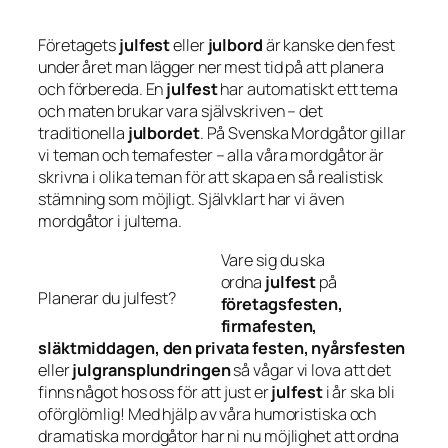
Företagets
julfest
eller
julbord
är kanske den fest
under året man lägger ner mest tid på att planera
och förbereda. En
julfest
har automatiskt ett tema
och maten brukar vara självskriven – det
traditionella
julbordet
. På Svenska Mordgåtor gillar
vi teman och temafester – alla våra mordgåtor är
skrivna i olika teman för att skapa en så realistisk
stämning som möjligt. Självklart har vi även
mordgåtor i jultema.
Vare sig du ska
ordna
julfest
på
Planerar du julfest?
företagsfesten,
firmafesten,
släktmiddagen, den privata festen, nyårsfesten
eller
julgransplundringen
så vågar vi lova att det
finns något hos oss för att just er
julfest
i år ska bli
oförglömlig! Med hjälp av våra humoristiska och
dramatiska mordgåtor har ni nu möjlighet att ordna