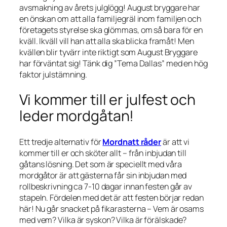
avsmakning av årets julglögg! August bryggare har
en önskan om att alla familjegräl inom familjen och
företagets styrelse ska glömmas, om så bara för en
kväll. Ikväll vill han att alla ska blicka framåt! Men
kvällen blir tyvärr inte riktigt som August Bryggare
har förväntat sig! Tänk dig ”Tema Dallas” med en hög
faktor julstämning.
Vi kommer till er julfest och
leder mordgåtan!
Ett tredje alternativ för
Mordnatt råder
är att vi
kommer till er och sköter allt – från inbjudan till
gåtans lösning. Det som är speciellt med våra
mordgåtor är att gästerna får sin inbjudan med
rollbeskrivning ca 7-10 dagar innan festen går av
stapeln. Fördelen med det är att festen börjar redan
här! Nu går snacket på fikarasterna – Vem är osams
med vem? Vilka är syskon? Vilka är förälskade?