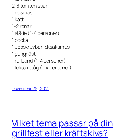
2-3 tomtenissar
1 husmus
1 katt
1-2 renar
1 släde (1-4 personer)
1 docka
1 uppskruvbar leksaksmus
1 gunghäst
1 rullband (1-4 personer)
1 leksakståg (1-4 personer)
november 29, 2013
Vilket tema passar på din
grillfest eller kräftskiva?