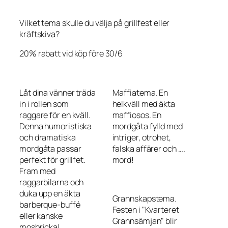
Vilket tema skulle du välja på grillfest eller
kräftskiva?
20% rabatt vid köp före 30/6
Låt dina vänner träda
Maffiatema. En
in i rollen som
helkväll med äkta
raggare för en kväll.
maffiosos. En
Denna humoristiska
mordgåta fylld med
och dramatiska
intriger, otrohet,
mordgåta passar
falska affärer och ….
perfekt för grillfet.
mord!
Fram med
raggarbilarna och
duka upp en äkta
Grannskapstema.
barberque-buffé
Festen i "Kvarteret
eller kanske
Grannsämjan" blir
mosbricka!