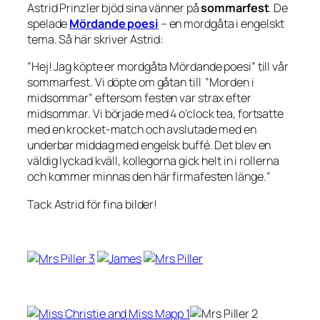
Astrid Prinzler bjöd sina vänner på
sommarfest
. De
spelade
Mördande poesi
– en mordgåta i engelskt
tema. Så här skriver Astrid:
”
Hej! Jag köpte er mordgåta
Mördande poesi” till vår
sommarfest. Vi döpte om gåtan till ”Morden i
midsommar” eftersom festen var strax efter
midsommar. Vi började med 4 o’clock tea, fortsatte
med en krocket-match och avslutade med en
underbar middag med engelsk buffé. Det blev en
väldig lyckad kväll, kollegorna gick helt in i rollerna
och kommer minnas den här firmafesten länge.
”
Tack Astrid för fina bilder!