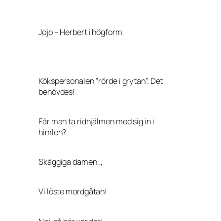
Jojo – Herbert i högform
Kökspersonalen ”rörde i grytan”. Det
behövdes!
Får man ta ridhjälmen med sig in i
himlen?
Skäggiga damen,,,
Vi löste mordgåtan!