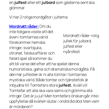
en
julfest
eller ett
julbord
som gästerna sent ska
glömma!
Vi har 2 roliga mordgåtor i jultema:
Mordnatt råder:
Om du
inte tidigare visste att det
Mordnatt råder-rolig
även i tomtarnas värld
jullek för julbord,
förekommer hemska
julfest eller
intriger, svartsjuka,
nyårsfest
otrohet, falska affärer och
falskt spel så kommer du
att bli varse det efter att ha spelat denna
humoristiska, galna och dramatiska mordgåta. På
den här julfesten är ni alla tomtar i tomtarnas
mystiska värld. Både tomtar och tjänstefolk är
inbjudna till Tomtefars stora
julfest.
Ikväll vill
Tomtefar att alla ska vara sams och glömma alla
intriger. Det är ju jul! Men tomtefars önskan går inte i
uppfyllelse då kvällen slutar i ond bråd död. Men vem
är mördaren?