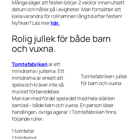
Många säger att festen börjar 2 veckor innan utsatt
datum och håller på i evigheter. Man fortsätter att
kalla varandra för rollnamnen lång tid efter festen!
Nyfiken? Läs mer
här.
Rolig jullek för både barn
och vuxna.
Tomtefabriken
är ett
minidrama i jultema. Ett
Tomtefabriken-jullek
minidrama är enkelt att
för barn och vuxna
spela och kräver inte så
mycket förberedelser.
Man kan med fördel spela det med hela släkten
samlad – både barn och vuxna. En person läser
handlingen, övriga agerar. I Tomtefabriken finns
följande roller:
1 tomtefar
1 tomtemor