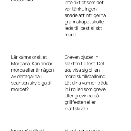
inte riktigt som det
var tänkt. Ingen
anade att intrigerna i
grannskapet skulle
leda till bestialiskt
mord.
Lär känna oraklet
Greven bjuder in
Morgana. Kan andar
släkten till fest. Det
mörda eller är någon
ska visa sig bli en
av deltagarna i
mordisk tillställning.
seansen skyldiga till
Låt dina vänner träda
mordet?
in i rollen som greve
eller grevinna på
grillfesten eller
kräftskivan.
Ingen går säker!
Vilket tema passar