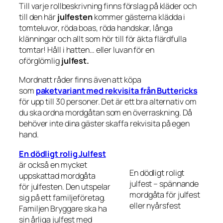
Till varje rollbeskrivning finns förslag på kläder och
till den här
julfesten
kommer gästerna klädda i
tomteluvor, röda boas, röda handskar, långa
klänningar och allt som hör till för äkta flärdfulla
tomtar! Håll i hatten… eller luvan för en
oförglömlig
julfest.
Mordnatt råder finns även att köpa
som
paketvariant med rekvisita från Buttericks
för upp till 30 personer. Det är ett bra alternativ om
du ska ordna mordgåtan som en överraskning. Då
behöver inte dina gäster skaffa rekvisita på egen
hand.
En dödligt rolig Julfest
är också en mycket
En dödligt roligt
uppskattad mordgåta
julfest – spännande
för julfesten. Den utspelar
mordgåta för julfest
sig på ett familjeföretag.
eller nyårsfest
Familjen Bryggare ska ha
sin årliga julfest med