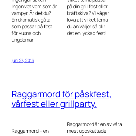
Ingen vet vem som är
på din grillfest eller
vampyr. Är det du?
kräftskiva? Vi vågar
En dramatisk gåta
lova att vilket tema
som passar på fest
du än väljer så blir
för vuxna och
det en lyckad fest!
ungdomar.
juni 27, 2013
Raggarmord för påskfest,
vårfest eller grillparty.
Raggarmord är en av våra
Raggarmord – en
mest uppskattade