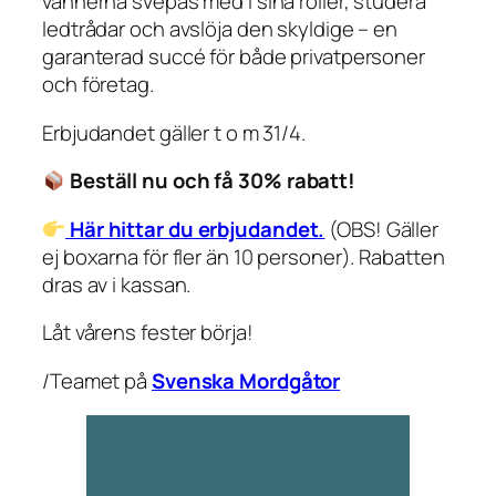
vännerna svepas med i sina roller, studera
ledtrådar och avslöja den skyldige – en
garanterad succé för både privatpersoner
och företag.
Erbjudandet gäller t o m 31/4.
Beställ nu och få 30% rabatt!
Här hittar du erbjudandet.
(OBS! Gäller
ej boxarna för fler än 10 personer). Rabatten
dras av i kassan.
Låt vårens fester börja!
/Teamet på
Svenska Mordgåtor