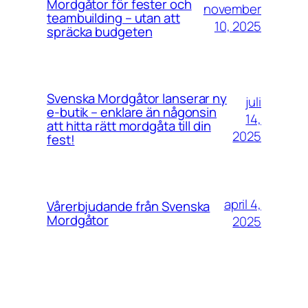
Mordgåtor för fester och
november
teambuilding – utan att
10, 2025
spräcka budgeten
Svenska Mordgåtor lanserar ny
juli
e-butik – enklare än någonsin
14,
att hitta rätt mordgåta till din
2025
fest!
april 4,
Vårerbjudande från Svenska
Mordgåtor
2025