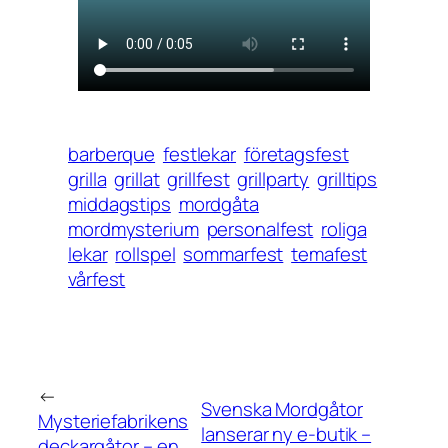
barberque
festlekar
företagsfest
grilla
grillat
grillfest
grillparty
grilltips
middagstips
mordgåta
mordmysterium
personalfest
roliga
lekar
rollspel
sommarfest
temafest
vårfest
←
Svenska Mordgåtor
Mysteriefabrikens
lanserar ny e-butik –
deckargåtor – en