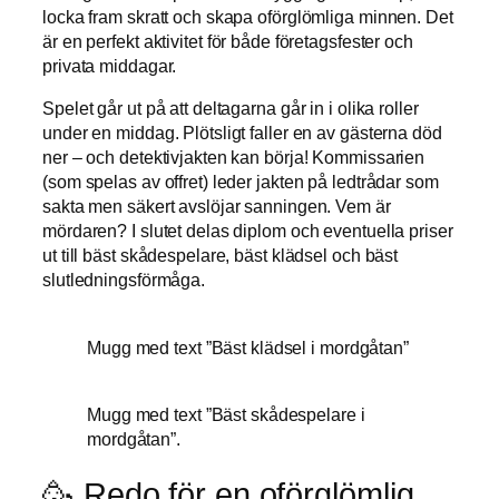
locka fram skratt och skapa oförglömliga minnen. Det
är en perfekt aktivitet för både företagsfester och
privata middagar.
Spelet går ut på att deltagarna går in i olika roller
under en middag. Plötsligt faller en av gästerna död
ner – och detektivjakten kan börja! Kommissarien
(som spelas av offret) leder jakten på ledtrådar som
sakta men säkert avslöjar sanningen. Vem är
mördaren? I slutet delas diplom och eventuella priser
ut till bäst skådespelare, bäst klädsel och bäst
slutledningsförmåga.
Mugg med text ”Bäst klädsel i mordgåtan”
Mugg med text ”Bäst skådespelare i
mordgåtan”.
🥳 Redo för en oförglömlig