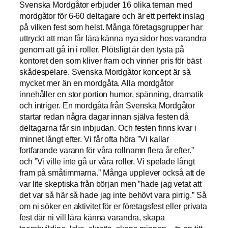
Svenska Mordgåtor erbjuder 16 olika teman med
mordgåtor för 6-60 deltagare och är ett perfekt inslag
på vilken fest som helst. Många företagsgrupper har
uttryckt att man får lära känna nya sidor hos varandra
genom att gå in i roller. Plötsligt är den tysta på
kontoret den som kliver fram och vinner pris för bäst
skådespelare. Svenska Mordgåtor koncept är så
mycket mer än en mordgåta. Alla mordgåtor
innehåller en stor portion humor, spänning, dramatik
och intriger. En mordgåta från Svenska Mordgåtor
startar redan några dagar innan själva festen då
deltagarna får sin inbjudan. Och festen finns kvar i
minnet långt efter. Vi får ofta höra ”Vi kallar
fortfarande varann för våra rollnamn flera år efter.”
och ”Vi ville inte gå ur våra roller. Vi spelade långt
fram på småtimmarna.” Många upplever också att de
var lite skeptiska från början men ”hade jag vetat att
det var så här så hade jag inte behövt vara pirrig.” Så
om ni söker en aktivitet för er företagsfest eller privata
fest där ni vill lära känna varandra, skapa