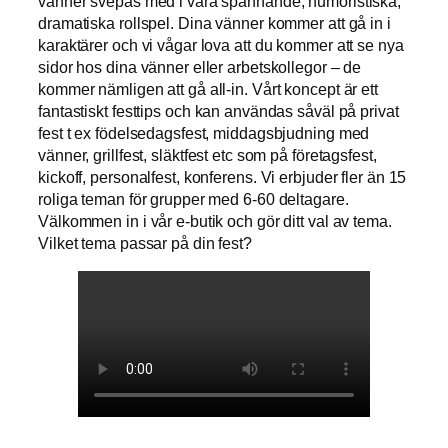
vänner svepas med i våra spännande, humoristiska,
dramatiska rollspel. Dina vänner kommer att gå in i
karaktärer och vi vågar lova att du kommer att se nya
sidor hos dina vänner eller arbetskollegor – de
kommer nämligen att gå all-in. Vårt koncept är ett
fantastiskt festtips och kan användas såväl på privat
fest t ex födelsedagsfest, middagsbjudning med
vänner, grillfest, släktfest etc som på företagsfest,
kickoff, personalfest, konferens. Vi erbjuder fler än 15
roliga teman för grupper med 6-60 deltagare.
Välkommen in i vår e-butik och gör ditt val av tema.
Vilket tema passar på din fest?