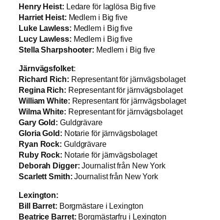
Henry Heist:
Ledare för laglösa Big five
Harriet Heist:
Medlem i Big five
Luke Lawless:
Medlem i Big five
Lucy Lawless:
Medlem i Big five
Stella Sharpshooter:
Medlem i Big five
Järnvägsfolket
:
Richard Rich:
Representant för järnvägsbolaget
Regina Rich:
Representant för järnvägsbolaget
William White:
Representant för järnvägsbolaget
Wilma White:
Representant för järnvägsbolaget
Gary Gold:
Guldgrävare
Gloria Gold:
Notarie för järnvägsbolaget
Ryan Rock:
Guldgrävare
Ruby Rock:
Notarie för järnvägsbolaget
Deborah Digger:
Journalist från New York
Scarlett Smith:
Journalist från New York
Lexington:
Bill Barret:
Borgmästare i Lexington
Beatrice Barret:
Borgmästarfru i Lexington