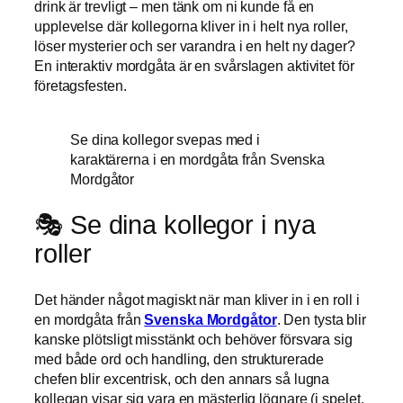
drink är trevligt – men tänk om ni kunde få en
upplevelse där kollegorna kliver in i helt nya roller,
löser mysterier och ser varandra i en helt ny dager?
En interaktiv mordgåta är en svårslagen aktivitet för
företagsfesten.
Se dina kollegor svepas med i
karaktärerna i en mordgåta från Svenska
Mordgåtor
🎭 Se dina kollegor i nya
roller
Det händer något magiskt när man kliver in i en roll i
en mordgåta från
Svenska Mordgåtor
. Den tysta blir
kanske plötsligt misstänkt och behöver försvara sig
med både ord och handling, den strukturerade
chefen blir excentrisk, och den annars så lugna
kollegan visar sig vara en mästerlig lögnare (i spelet,