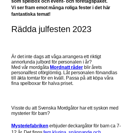
som spelbox och event- och företagspaket.
Vi ser fram emot många roliga fester i det här
fantastiska temat!
Rädda julfesten 2023
Är det inte dags att våga arrangera ett riktigt
annorlunda julbord för personalen i år?
Med vår mordgåta
Mordnatt råder
blir årets
personalfest oförglömlig. Låt personalen förvandlas
till äkta tomtar för en kväll. Passa på att köpa våra
fina spelboxar för halva priset.
Visste du att Svenska Mordgåtor har ett syskon med
mysterier för barn?
Mysteriefabriken
erbjuder deckargåtor för barn ca 7-
12 år. Det finns
fem kluriga, spännande och