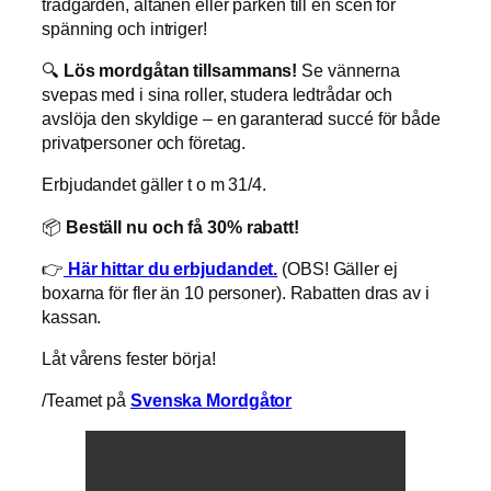
trädgården, altanen eller parken till en scen för
spänning och intriger!
🔍
Lös mordgåtan tillsammans!
Se vännerna
svepas med i sina roller, studera ledtrådar och
avslöja den skyldige – en garanterad succé för både
privatpersoner och företag.
Erbjudandet gäller t o m 31/4.
📦
Beställ nu och få 30% rabatt!
👉
Här hittar du erbjudandet.
(OBS! Gäller ej
boxarna för fler än 10 personer). Rabatten dras av i
kassan.
Låt vårens fester börja!
/Teamet på
Svenska Mordgåtor