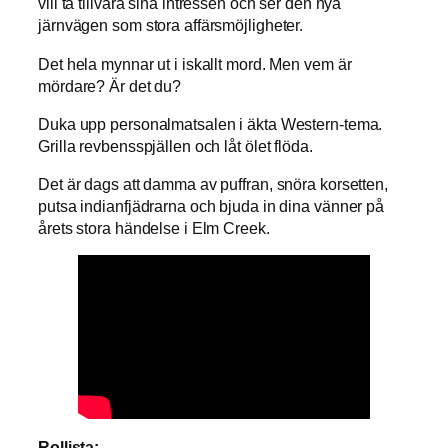
vill ta tillvara sina intressen och ser den nya
järnvägen som stora affärsmöjligheter.
Det hela mynnar ut i iskallt mord. Men vem är
mördare? Är det du?
Duka upp personalmatsalen i äkta Western-tema.
Grilla revbensspjällen och låt ölet flöda.
Det är dags att damma av puffran, snöra korsetten,
putsa indianfjädrarna och bjuda in dina vänner på
årets stora händelse i Elm Creek.
Rollista: