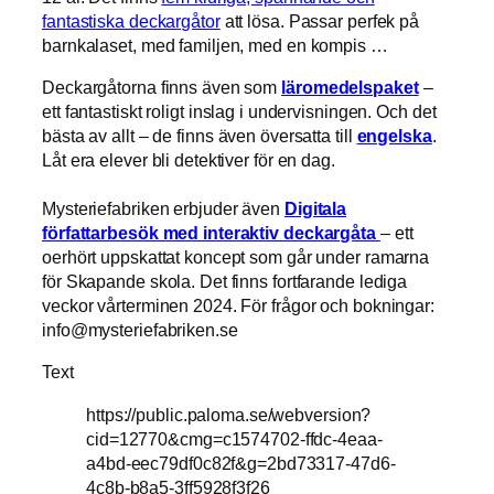
fantastiska deckargåtor
att lösa. Passar perfek på
barnkalaset, med familjen, med en kompis …
Deckargåtorna finns även som
läromedelspaket
–
ett fantastiskt roligt inslag i undervisningen. Och det
bästa av allt – de finns även översatta till
engelska
.
Låt era elever bli detektiver för en dag.
Mysteriefabriken erbjuder även
Digitala
författarbesök med interaktiv deckargåta
– ett
oerhört uppskattat koncept som går under ramarna
för Skapande skola. Det finns fortfarande lediga
veckor vårterminen 2024. För frågor och bokningar:
info@mysteriefabriken.se
Text
https://public.paloma.se/webversion?
cid=12770&cmg=c1574702-ffdc-4eaa-
a4bd-eec79df0c82f&g=2bd73317-47d6-
4c8b-b8a5-3ff5928f3f26