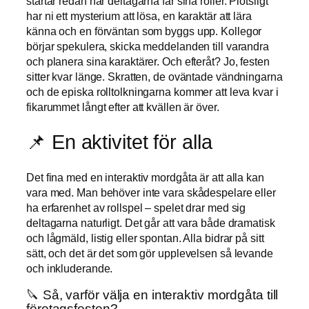
startar redan när deltagarna får sina roller. Plötsligt
har ni ett mysterium att lösa, en karaktär att lära
känna och en förväntan som byggs upp. Kollegor
börjar spekulera, skicka meddelanden till varandra
och planera sina karaktärer. Och efteråt? Jo, festen
sitter kvar länge. Skratten, de oväntade vändningarna
och de episka rolltolkningarna kommer att leva kvar i
fikarummet långt efter att kvällen är över.
📌 En aktivitet för alla
Det fina med en interaktiv mordgåta är att alla kan
vara med. Man behöver inte vara skådespelare eller
ha erfarenhet av rollspel – spelet drar med sig
deltagarna naturligt. Det går att vara både dramatisk
och lågmäld, listig eller spontan. Alla bidrar på sitt
sätt, och det är det som gör upplevelsen så levande
och inkluderande.
🔪 Så, varför välja en interaktiv mordgåta till
företagsfesten?