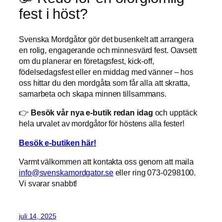
fest i höst?
Svenska Mordgåtor gör det busenkelt att arrangera
en rolig, engagerande och minnesvärd fest. Oavsett
om du planerar en företagsfest, kick-off,
födelsedagsfest eller en middag med vänner – hos
oss hittar du den mordgåta som får alla att skratta,
samarbeta och skapa minnen tillsammans.
👉
Besök vår nya e-butik redan idag
och upptäck
hela urvalet av mordgåtor för höstens alla fester!
Besök e-butiken här!
Varmt välkommen att kontakta oss genom att maila
info@svenskamordgator.se
eller ring 073-0298100.
Vi svarar snabbt!
juli 14, 2025