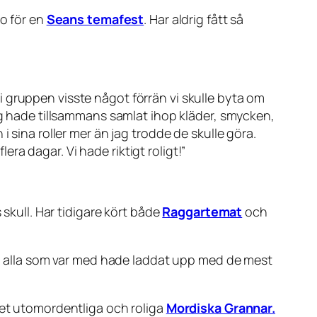
do för en
Seans temafest
. Har aldrig fått så
 gruppen visste något förrän vi skulle byta om
jag hade tillsammans samlat ihop kläder, smycken,
n i sina roller mer än jag trodde de skulle göra.
a dagar. Vi hade riktigt roligt!
”
 skull. Har tidigare kört både
Raggartemat
och
och alla som var med hade laddat upp med de mest
det utomordentliga och roliga
Mordiska Grannar.