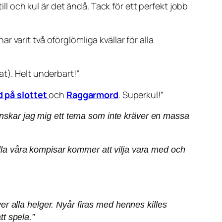
ill och kul är det ändå. Tack för ett perfekt jobb
ar varit två oförglömliga kvällar för alla
t). Helt underbart!
”
 på slottet
och
Raggarmord
. Superkul!
”
 önskar jag mig ett tema som inte kräver en massa
alla våra kompisar kommer att vilja vara med och
över alla helger. Nyår firas med hennes killes
tt spela.”