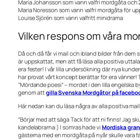
Maria Johansson som vann valfri mordgåta och 2
Maria Noresson som vann valfri mordgåta för upp 
Louise Sjörén som vann valfritt minidrama
Vilken respons om våra mo
Då och då får vi mail och ibland bilder från dem 
är uppskattat, men att få läsa alla positiva uttal
era fester! I vår lilla undersökning där nya kunder
har provat vårt koncept berättar för era vänner!
”Mördande poesi” – mordet i den lilla engelska 
genom att
gilla Svenska Mordgåtor på facebo
Här nedan kan du läsa några av alla positiva mai
”
Börjar med att säga Tack för att ni finns! Jag sku
kandelabrarna:) I somras hade vi
Mordiska gran
gästerna med en mordgåta på nyår skulle vara fa