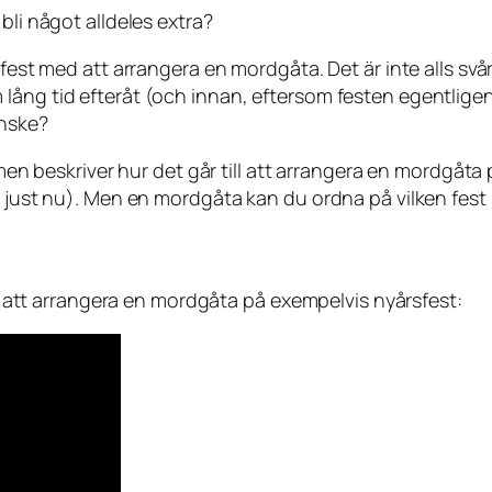
bli något alldeles extra?
sfest med att arrangera en mordgåta. Det är inte alls svå
ång tid efteråt (och innan, eftersom festen egentligen b
anske?
ilmen beskriver hur det går till att arrangera en mordgåt
 just nu). Men en mordgåta kan du ordna på vilken fest s
ill att arrangera en mordgåta på exempelvis nyårsfest: