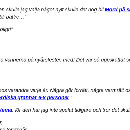
 skulle jag välja något nytt skulle det nog bli
Mord på sl
bli bättre…”
ligt!”
ska vännerna på nyårsfesten med! Det var så uppskattat si
hos varandra varje år. Några gör förrätt, några varmrätt osv
rdiska grannar 6-8 personer
.”
rtema
, för den har jag inte spelat tidigare och tror det sku
r,
ss förutspår.