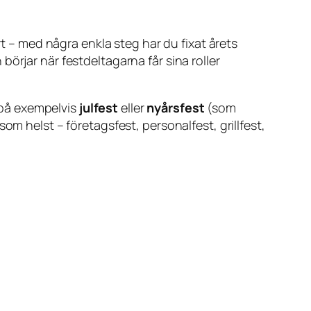
rt – med några enkla steg har du fixat årets
örjar när festdeltagarna får sina roller
a på exempelvis
julfest
eller
nyårsfest
(som
om helst – företagsfest, personalfest, grillfest,