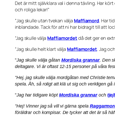
Det är mitt självklara val i denna tävling. Har kö
och roliga lekar!
”
”
Jag skulle utan tvekan välja
Maffiamord
. Har ti
inblandade. Tack för att ni har bidragit till att l
”Jag skulle välja
Maffiamordet
då det ger en extr
”
Jag skulle helt klart välja
Maffiamordet
. Jag oc
”
Jag skulle välja gåtan
Mordiska grannar
. Den s
deltagare. Vi är oftast 12-15 personer på våra fest
”Hej, jag skulle välja mordgåtan med Christie tem
spela. Åh, så roligt att klä ut sig och verkligen gå 
”
Jag har tidigare köpt
Mordiska grannar
och
tje
”Hej! Vinner jag så vill vi gärna spela
Raggarmor
föräldrar och kompisar. De tycker att det är så häf