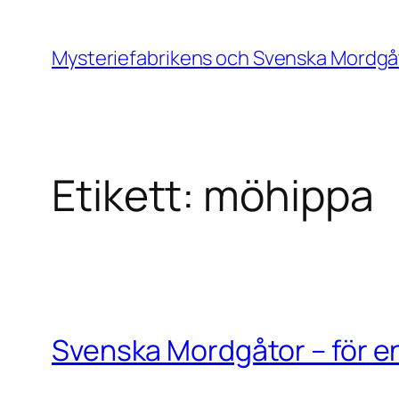
Hoppa
till
Mysteriefabrikens och Svenska Mordgå
innehåll
Etikett:
möhippa
Svenska Mordgåtor – för en 