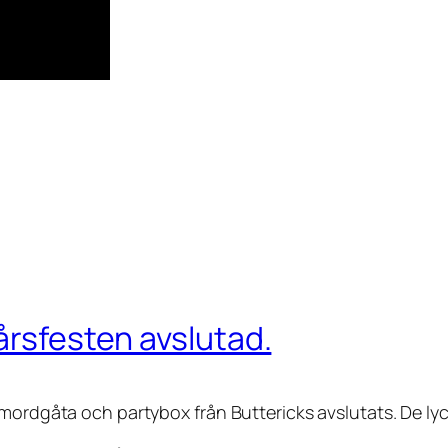
årsfesten avslutad.
mordgåta och partybox från Buttericks avslutats. De lyc