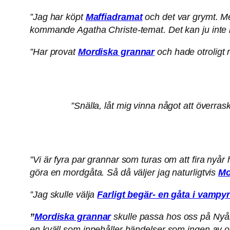
”Jag har köpt
Maffiadramat
och det var grymt. Men
kommande Agatha Christe-temat. Det kan ju inte 
”Har provat
Mordiska grannar
och hade otroligt ro
”Snälla, låt mig vinna något att överra
”Vi är fyra par grannar som turas om att fira nyår 
göra en mordgåta. Så då väljer jag naturligtvis
Mo
”Jag skulle välja
Farligt begär- en gåta i vampy
”
Mordiska grannar
skulle passa hos oss på Nyå
en kväll som innehåller händelser som ingen av o