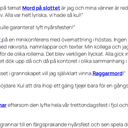
n på temat
Mord på slottet
är jag och mina vänner är re
Alla var helt lyriska, vi hade så kul
!”
kulle garanterat lyft nyårsfesten!
”
r
på en minikonferens med övernattning i höstas. Ingen i
 med rekvisita, namnlappar och texter. Min kollega och 
ör de olika rollerna. Det blev verkligen llyckat. Alla gick i
 dök upp då och då på kontoret i olika sammanhang i fler
set i grannskapet vill jag självklart vinna
Raggarmord
!
”
öjdare. Kul att dra ihop ett gäng tjejer bara för en gångs
nar
eftersom den lyfte hela vår trettondagsfest i fjol 
 grannar till en färgsprakande nyårsfest och sen spela 