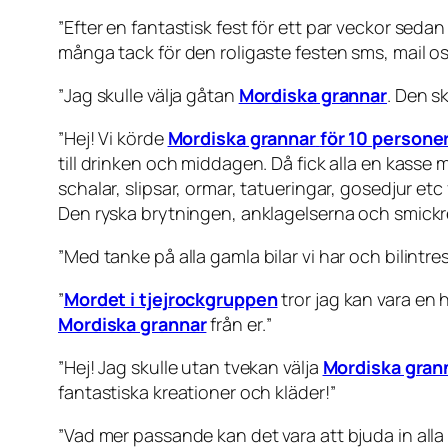
”
Efter en fantastisk fest för ett par veckor seda
många tack för den roligaste festen sms, mail osv. 
”
Jag skulle välja gåtan
Mordiska grannar
. Den s
”
Hej! Vi körde
Mordiska grannar
för 10 persone
till drinken och middagen. Då fick alla en kasse
schalar, slipsar, ormar, tatueringar, gosedjur etc f
Den ryska brytningen, anklagelserna och smickret
”
Med tanke på alla gamla bilar vi har och bilintres
”
Mordet i tjejrockgruppen
tror jag kan vara en h
Mordiska grannar
från er.
”
”Hej! Jag skulle utan tvekan välja
Mordiska gran
fantastiska kreationer och kläder!
”
”
Vad mer passande kan det vara att bjuda in alla