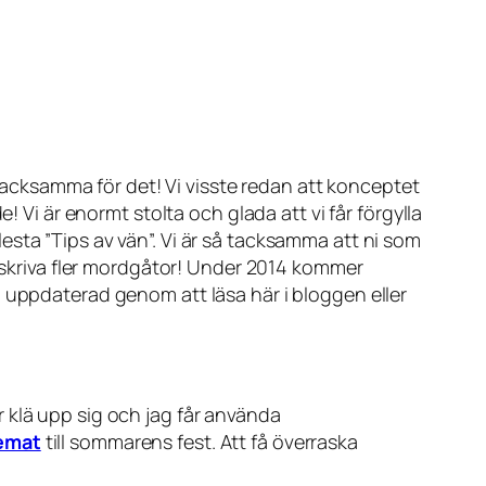
 tacksamma för det! Vi visste redan att konceptet
! Vi är enormt stolta och glada att vi får förgylla
flesta ”Tips av vän”. Vi är så tacksamma att ni som
t skriva fler mordgåtor! Under 2014 kommer
g uppdaterad genom att läsa här i bloggen eller
får klä upp sig och jag får använda
emat
till sommarens fest. Att få överraska