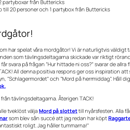
 partyboxar från Buttericks
till 20 personer och 1 partybox från Buttericks
rdgåtor!
som har spelat våra mordgåtor! Vi är naturligtvis väldigt
anden som tävlingsdeltagarna skickade var riktigt rörande
 får svara på frågan ”Hur hittade ni oss?” svarar de allra 
 TACK! All denna positiva respons ger oss inspiration at
byn, ”Schlagermordet” och ”Mord på herrmiddag”. Håll di
ok.
l från tävlingsdeltagarna. Återigen TACK!
lle tveklöst välja
Mord på slottet
till nyårsfesten. Alla 
nar
som blev sån succé att jag redan har köpt
Raggart
ntastiskt roligt. Jag håller tummarna
!”