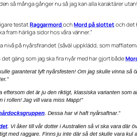
rt den så många gånger nu så jag kan alla karaktärer utant
digare testat
Raggarmord
och
Mord på slottet
och det h
ocka fram härliga sidor hos våra vänner
.”
a nivå på nyårsfirandet (såväl uppklädd, som maffiatema
h det gäng som jag ska fira nyår med har gjort både
Mord
kulle garanterat lyft nyårsfesten! Om jag skulle vinna så
er.”
a eftersom det är ju den riktigt, klassiska varianten som 
in i rollen! Jag vill vara miss Mapp!”
jhårdocksgruppen
. Dessa har vi haft nyårsaftnar
.”
det
. Vi åker till vår dotter i Australien så vi ska vara där 
tigt med raggare. Finns ju inte där så det skulle vara kul a