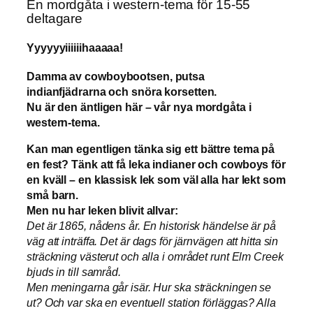
En mordgåta i western-tema för 15-55
deltagare
Yyyyyyiiiiiihaaaaa!
Damma av cowboybootsen, putsa
indianfjädrarna och snöra korsetten.
Nu är den äntligen här – vår nya mordgåta i
western-tema.
Kan man egentligen tänka sig ett bättre tema på
en fest? Tänk att få leka indianer och cowboys för
en kväll – en klassisk lek som väl alla har lekt som
små barn.
Men nu har leken blivit allvar:
Det är 1865, nådens år. En historisk händelse är på
väg att inträffa. Det är dags för järnvägen att hitta sin
sträckning västerut och alla i området runt Elm Creek
bjuds in till samråd.
Men meningarna går isär. Hur ska sträckningen se
ut? Och var ska en eventuell station förläggas? Alla