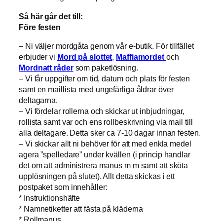
Så här går det till:
Före festen
– Ni väljer mordgåta genom vår e-butik. För tillfället
erbjuder vi
Mord på slottet
,
Maffiamordet
och
Mordnatt råder
som paketlösning.
– Vi får uppgifter om tid, datum och plats för festen
samt en maillista med ungefärliga åldrar över
deltagarna.
– Vi fördelar rollerna och skickar ut inbjudningar,
rollista samt var och ens rollbeskrivning via mail till
alla deltagare. Detta sker ca 7-10 dagar innan festen.
– Vi skickar allt ni behöver för att med enkla medel
agera ”spelledare” under kvällen (i princip handlar
det om att administrera manus m m samt att sköta
upplösningen på slutet). Allt detta skickas i ett
postpaket som innehåller:
* Instruktionshäfte
* Namnetiketter att fästa på kläderna
* Rollmanus