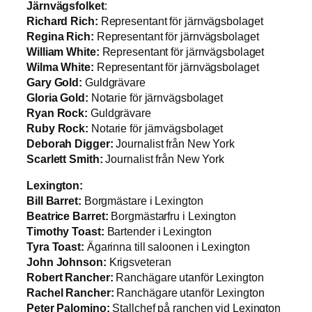
Järnvägsfolket
:
Richard Rich:
Representant för järnvägsbolaget
Regina Rich:
Representant för järnvägsbolaget
William White:
Representant för järnvägsbolaget
Wilma White:
Representant för järnvägsbolaget
Gary Gold:
Guldgrävare
Gloria Gold:
Notarie för järnvägsbolaget
Ryan Rock:
Guldgrävare
Ruby Rock:
Notarie för järnvägsbolaget
Deborah Digger:
Journalist från New York
Scarlett Smith:
Journalist från New York
Lexington:
Bill Barret:
Borgmästare i Lexington
Beatrice Barret:
Borgmästarfru i Lexington
Timothy Toast:
Bartender i Lexington
Tyra Toast:
Ägarinna till saloonen i Lexington
John Johnson:
Krigsveteran
Robert Rancher:
Ranchägare utanför Lexington
Rachel Rancher:
Ranchägare utanför Lexington
Peter Palomino:
Stallchef på ranchen vid Lexington