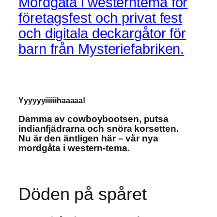
Mordgåta i westerntema för
företagsfest och privat fest
och digitala deckargåtor för
barn från Mysteriefabriken.
Yyyyyyiiiiiihaaaaa!
Damma av cowboybootsen, putsa
indianfjädrarna
och snöra korsetten.
Nu är den äntligen här – vår nya
mordgåta i western-tema.
Döden på spåret