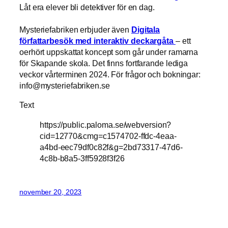
Låt era elever bli detektiver för en dag.
Mysteriefabriken erbjuder även
Digitala
författarbesök med interaktiv deckargåta
– ett
oerhört uppskattat koncept som går under ramarna
för Skapande skola. Det finns fortfarande lediga
veckor vårterminen 2024. För frågor och bokningar:
info@mysteriefabriken.se
Text
https://public.paloma.se/webversion?
cid=12770&cmg=c1574702-ffdc-4eaa-
a4bd-eec79df0c82f&g=2bd73317-47d6-
4c8b-b8a5-3ff5928f3f26
november 20, 2023