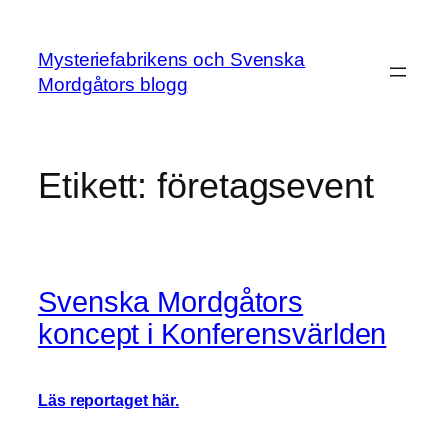
Hoppa
till
Mysteriefabrikens och Svenska
innehåll
Mordgåtors blogg
Etikett:
företagsevent
Svenska Mordgåtors
koncept i Konferensvärlden
Läs reportaget här.