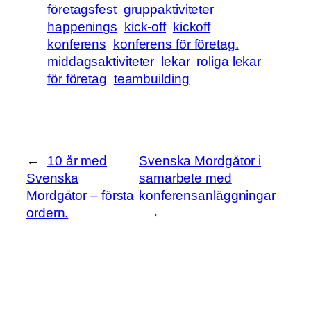
företagsfest
gruppaktiviteter
happenings
kick-off
kickoff
konferens
konferens för företag.
middagsaktiviteter
lekar
roliga lekar
för företag
teambuilding
←
10 år med
Svenska Mordgåtor i
Svenska
samarbete med
Mordgåtor – första
konferensanläggningar
ordern.
→