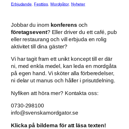
Erbjudande
, 
Festtips
, 
Mordgåtor
, 
Nyheter
Jobbar du inom
konferens
och
företagsevent
? Eller driver du ett café, pub
eller restaurang och vill erbjuda en rolig
aktivitet till dina gäster?
Vi har tagit fram ett unikt koncept till er där
ni, med enkla medel, kan leda en mordgåta
på egen hand. Vi sköter alla förberedelser,
ni delar ut manus och håller i prisutdelning.
Nyfiken att höra mer? Kontakta oss:
0730-298100
info@svenskamordgator.se
Klicka på bilderna för att läsa texten!