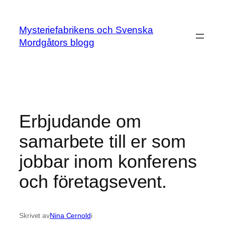
Hoppa
till
Mysteriefabrikens och Svenska
innehåll
Mordgåtors blogg
Erbjudande om
samarbete till er som
jobbar inom konferens
och företagsevent.
Skrivet av
Nina Cernold
i