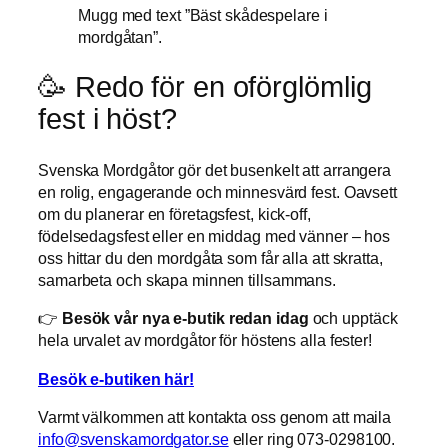
Mugg med text ”Bäst skådespelare i
mordgåtan”.
🥳 Redo för en oförglömlig
fest i höst?
Svenska Mordgåtor gör det busenkelt att arrangera
en rolig, engagerande och minnesvärd fest. Oavsett
om du planerar en företagsfest, kick-off,
födelsedagsfest eller en middag med vänner – hos
oss hittar du den mordgåta som får alla att skratta,
samarbeta och skapa minnen tillsammans.
👉
Besök vår nya e-butik redan idag
och upptäck
hela urvalet av mordgåtor för höstens alla fester!
Besök e-butiken här!
Varmt välkommen att kontakta oss genom att maila
info@svenskamordgator.se
eller ring 073-0298100.