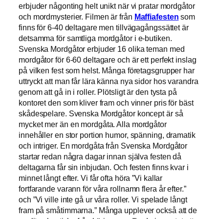
erbjuder någonting helt unikt när vi pratar mordgåtor
och mordmysterier. Filmen är från
Maffiafesten
som
finns för 6-40 deltagare men tillvägagångssättet är
detsamma för samtliga mordgåtor i e-butiken.
Svenska Mordgåtor erbjuder 16 olika teman med
mordgåtor för 6-60 deltagare och är ett perfekt inslag
på vilken fest som helst. Många företagsgrupper har
uttryckt att man får lära känna nya sidor hos varandra
genom att gå in i roller. Plötsligt är den tysta på
kontoret den som kliver fram och vinner pris för bäst
skådespelare. Svenska Mordgåtor koncept är så
mycket mer än en mordgåta. Alla mordgåtor
innehåller en stor portion humor, spänning, dramatik
och intriger. En mordgåta från Svenska Mordgåtor
startar redan några dagar innan själva festen då
deltagarna får sin inbjudan. Och festen finns kvar i
minnet långt efter. Vi får ofta höra ”Vi kallar
fortfarande varann för våra rollnamn flera år efter.”
och ”Vi ville inte gå ur våra roller. Vi spelade långt
fram på småtimmarna.” Många upplever också att de