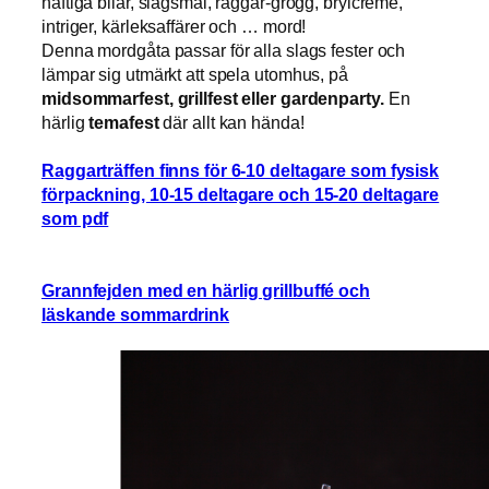
häftiga bilar, slagsmål, raggar-grogg, brylcreme,
intriger, kärleksaffärer och … mord!
Denna mordgåta passar för alla slags fester och
lämpar sig utmärkt att spela utomhus, på
midsommarfest, grillfest eller gardenparty.
En
härlig
temafest
där allt kan hända!
Raggarträffen finns för 6-10 deltagare som fysisk
förpackning, 10-15 deltagare och 15-20 deltagare
som pdf
Grannfejden med en härlig grillbuffé och
läskande sommardrink