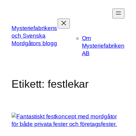
Hoppa
till
innehåll
Mysteriefabrikens
och Svenska
Om
Mordgåtors blogg
Mysteriefabriken
AB
Etikett:
festlekar