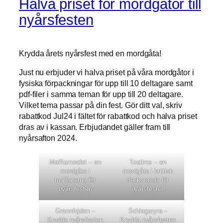
Halva priset för mordgåtor till
nyårsfesten
Krydda årets nyårsfest med en mordgåta!
Just nu erbjuder vi halva priset på våra mordgåtor i
fysiska förpackningar för upp till 10 deltagare samt
pdf-filer i samma teman för upp till 20 deltagare.
Vilket tema passar på din fest. Gör ditt val, skriv
rabattkod Jul24 i fältet för rabattkod och halva priset
dras av i kassan. Erbjudandet gäller fram till
nyårsafton 2024.
Maffiamordet – en
Teatime – en
mordgåta i
mordgåta i brittisk
maffiatema för
deckaranda för
nyårsfesten
nyårsfesten
Grannfejden –
Schlageryra –
Krydda nyårsfesten
Krydda nyårsfesten