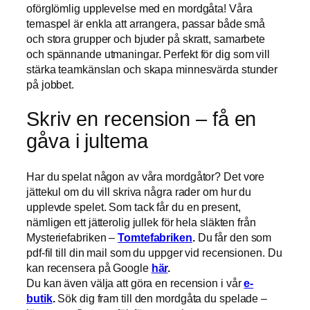
oförglömlig upplevelse med en mordgåta! Våra
temaspel är enkla att arrangera, passar både små
och stora grupper och bjuder på skratt, samarbete
och spännande utmaningar. Perfekt för dig som vill
stärka teamkänslan och skapa minnesvärda stunder
på jobbet.
Skriv en recension – få en
gåva i jultema
Har du spelat någon av våra mordgåtor? Det vore
jättekul om du vill skriva några rader om hur du
upplevde spelet. Som tack får du en present,
nämligen ett jätterolig jullek för hela släkten från
Mysteriefabriken –
Tomtefabriken
.
Du får den som
pdf-fil till din mail som du uppger vid recensionen. Du
kan recensera på Google
här
.
Du kan även välja att göra en recension i vår
e-
butik
.
Sök dig fram till den mordgåta du spelade –