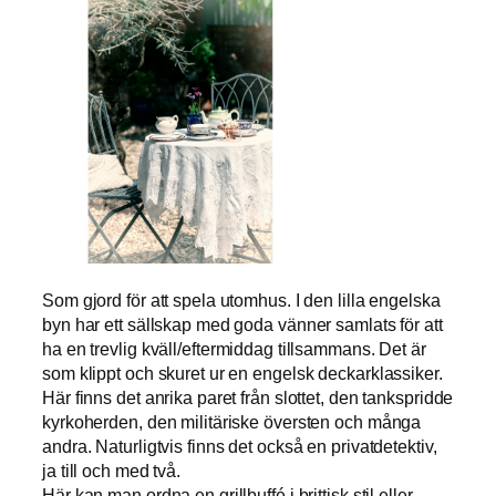
Som gjord för att spela utomhus. I den lilla engelska
byn har ett sällskap med goda vänner samlats för att
ha en trevlig kväll/eftermiddag tillsammans. Det är
som klippt och skuret ur en engelsk deckarklassiker.
Här finns det anrika paret från slottet, den tankspridde
kyrkoherden, den militäriske översten och många
andra. Naturligtvis finns det också en privatdetektiv,
ja till och med två.
Här kan man ordna en grillbuffé i brittisk stil eller