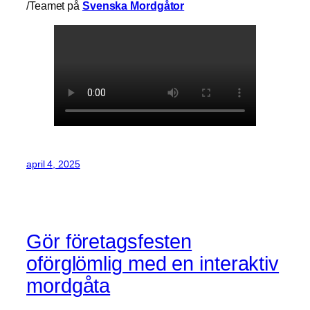
/Teamet på
Svenska Mordgåtor
april 4, 2025
Gör företagsfesten
oförglömlig med en interaktiv
mordgåta