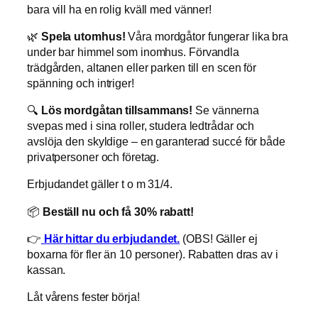
bara vill ha en rolig kväll med vänner!
🌿
Spela utomhus!
Våra mordgåtor fungerar lika bra
under bar himmel som inomhus. Förvandla
trädgården, altanen eller parken till en scen för
spänning och intriger!
🔍
Lös mordgåtan tillsammans!
Se vännerna
svepas med i sina roller, studera ledtrådar och
avslöja den skyldige – en garanterad succé för både
privatpersoner och företag.
Erbjudandet gäller t o m 31/4.
📦
Beställ nu och få 30% rabatt!
👉
Här hittar du erbjudandet.
(OBS! Gäller ej
boxarna för fler än 10 personer). Rabatten dras av i
kassan.
Låt vårens fester börja!