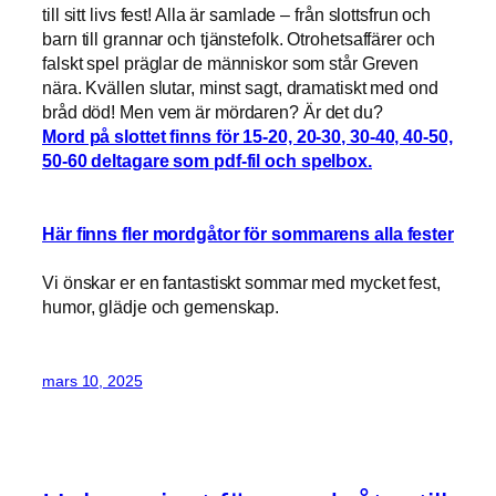
till sitt livs fest! Alla är samlade – från slottsfrun och
barn till grannar och tjänstefolk. Otrohetsaffärer och
falskt spel präglar de människor som står Greven
nära. Kvällen slutar, minst sagt, dramatiskt med ond
bråd död! Men vem är mördaren? Är det du?
Mord på slottet finns för 15-20, 20-30, 30-40, 40-50,
50-60 deltagare som pdf-fil och spelbox.
Här finns fler mordgåtor för sommarens alla fester
Vi önskar er en fantastiskt sommar med mycket fest,
humor, glädje och gemenskap.
mars 10, 2025