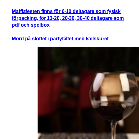
Maffiafesten finns för 6-10 deltagare som fysisk
förpacking, för 13-20, 20-30, 30-40 deltagare som
pdf och spelbox
Mord på slottet i partytältet med kallskuret