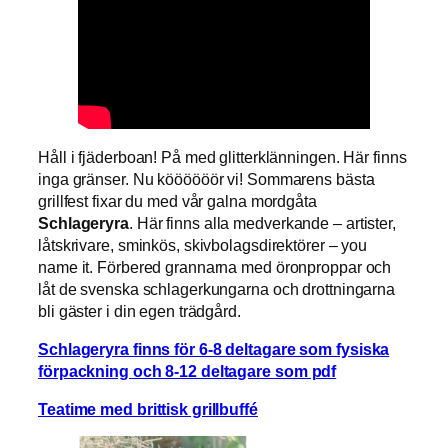
Håll i fjäderboan! På med glitterklänningen. Här finns
inga gränser. Nu köööööör vi! Sommarens bästa
grillfest fixar du med vår galna mordgåta
Schlageryra
. Här finns alla medverkande – artister,
låtskrivare, sminkös, skivbolagsdirektörer – you
name it. Förbered grannarna med öronproppar och
låt de svenska schlagerkungarna och drottningarna
bli gäster i din egen trädgård.
Schlag
eryra finns för 6-8 deltagare som fysiska
förpackning och 8-12 deltagare
som pdf
Teatime med brittisk grillbuffé