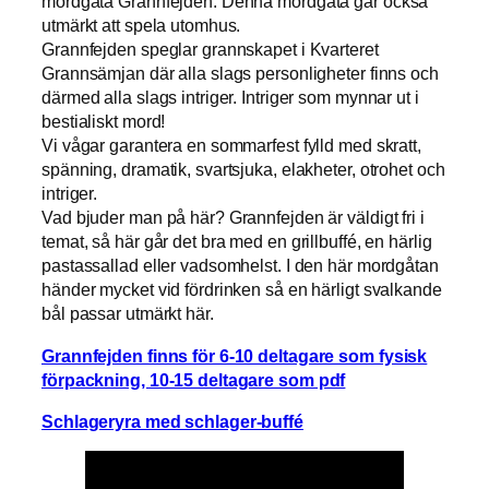
mordgåta Grannfejden. Denna mordgåta går också
utmärkt att spela utomhus.
Grannfejden speglar grannskapet i Kvarteret
Grannsämjan där alla slags personligheter finns och
därmed alla slags intriger. Intriger som mynnar ut i
bestialiskt mord!
Vi vågar garantera en sommarfest fylld med skratt,
spänning, dramatik, svartsjuka, elakheter, otrohet och
intriger.
Vad bjuder man på här? Grannfejden är väldigt fri i
temat, så här går det bra med en grillbuffé, en härlig
pastassallad eller vadsomhelst. I den här mordgåtan
händer mycket vid fördrinken så en härligt svalkande
bål passar utmärkt här.
Grannfejden finns för 6-10 deltagare som fysisk
förpackning, 10-15 deltagare som pdf
Schlageryra med schlager-buffé