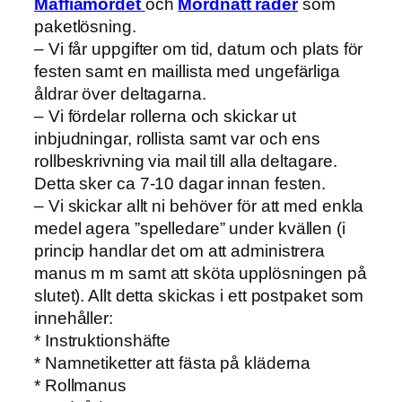
Maffiamordet
och
Mordnatt råder
som
paketlösning.
– Vi får uppgifter om tid, datum och plats för
festen samt en maillista med ungefärliga
åldrar över deltagarna.
– Vi fördelar rollerna och skickar ut
inbjudningar, rollista samt var och ens
rollbeskrivning via mail till alla deltagare.
Detta sker ca 7-10 dagar innan festen.
– Vi skickar allt ni behöver för att med enkla
medel agera ”spelledare” under kvällen (i
princip handlar det om att administrera
manus m m samt att sköta upplösningen på
slutet). Allt detta skickas i ett postpaket som
innehåller:
* Instruktionshäfte
* Namnetiketter att fästa på kläderna
* Rollmanus