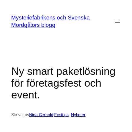
Hoppa
till
Mysteriefabrikens och Svenska
innehåll
Mordgåtors blogg
Ny smart paketlösning
för företagsfest och
event.
Skrivet av
Nina Cernold
i
Festtips
, 
Nyheter