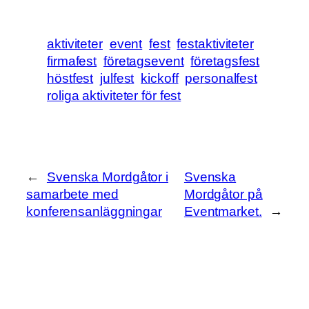
aktiviteter
event
fest
festaktiviteter
firmafest
företagsevent
företagsfest
höstfest
julfest
kickoff
personalfest
roliga aktiviteter för fest
←
Svenska Mordgåtor i
Svenska
samarbete med
Mordgåtor på
konferensanläggningar
Eventmarket.
→