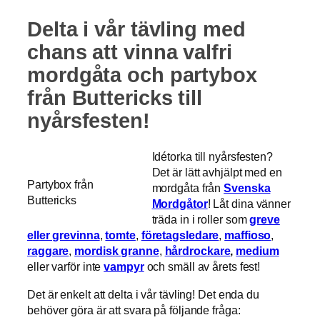
Delta i vår tävling med
chans att vinna valfri
mordgåta och partybox
från Buttericks till
nyårsfesten!
Idétorka till nyårsfesten?
Det är lätt avhjälpt med en
Partybox från
mordgåta från
Svenska
Buttericks
Mordgåtor
! Låt dina vänner
träda in i roller som
greve
eller grevinna
,
tomte
,
företagsledare
,
maffioso
,
raggare
,
mordisk granne
,
hårdrockare
,
medium
eller varför inte
vampyr
och smäll av årets fest!
Det är enkelt att delta i vår tävling! Det enda du
behöver göra är att svara på följande fråga: