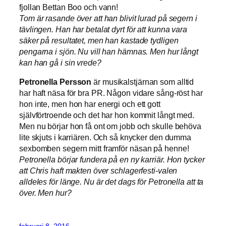
fjollan Bettan Boo och vann!
Tom är rasande över att han blivit lurad på segern i
tävlingen. Han har betalat dyrt för att kunna vara
säker på resultatet, men han kastade tydligen
pengarna i sjön. Nu vill han hämnas. Men hur långt
kan han gå i sin vrede?
Petronella Persson
är musikalstjärnan som alltid
har haft näsa för bra PR. Någon vidare sång-röst har
hon inte, men hon har energi och ett gott
självförtroende och det har hon kommit långt med.
Men nu börjar hon få ont om jobb och skulle behöva
lite skjuts i karriären. Och så knycker den dumma
sexbomben segern mitt framför näsan på henne!
Petronella börjar fundera på en ny karriär. Hon tycker
att Chris haft makten över schlagerfesti-valen
alldeles för länge. Nu är det dags för Petronella att ta
över. Men hur?