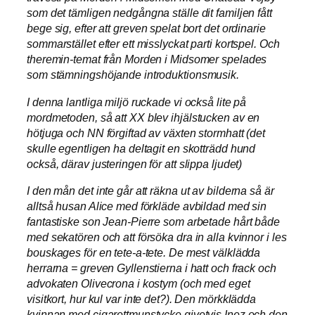
som det tämligen nedgångna ställe dit familjen fått
bege sig, efter att greven spelat bort det ordinarie
sommarstället efter ett misslyckat parti kortspel. Och
theremin-temat från Morden i Midsomer spelades
som stämningshöjande introduktionsmusik.
I denna lantliga miljö ruckade vi också lite på
mordmetoden, så att XX blev ihjälstucken av en
hötjuga och NN förgiftad av växten stormhatt (det
skulle egentligen ha deltagit en skotträdd hund
också, därav justeringen för att slippa ljudet)
I den mån det inte går att räkna ut av bilderna så är
alltså husan Alice med förkläde avbildad med sin
fantastiske son Jean-Pierre som arbetade hårt både
med sekatören och att försöka dra in alla kvinnor i les
bouskages för en tete-a-tete. De mest välklädda
herrarna = greven Gyllenstierna i hatt och frack och
advokaten Olivecrona i kostym (och med eget
visitkort, hur kul var inte det?). Den mörkklädda
kvinnan med cigarettmunstycke givetvis Inez och den