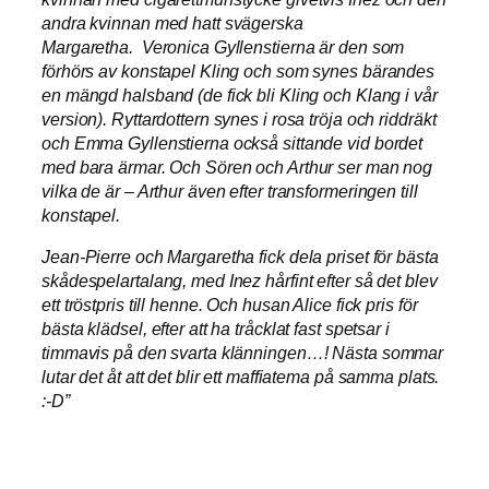
andra kvinnan med hatt svägerska
Margaretha. Veronica Gyllenstierna är den som
förhörs av konstapel Kling och som synes bärandes
en mängd halsband (de fick bli Kling och Klang i vår
version). Ryttardottern synes i rosa tröja och riddräkt
och Emma Gyllenstierna också sittande vid bordet
med bara ärmar. Och Sören och Arthur ser man nog
vilka de är – Arthur även efter transformeringen till
konstapel.
Jean-Pierre och Margaretha fick dela priset för bästa
skådespelartalang, med Inez hårfint efter så det blev
ett tröstpris till henne. Och husan Alice fick pris för
bästa klädsel, efter att ha tråcklat fast spetsar i
timmavis på den svarta klänningen…! Nästa sommar
lutar det åt att det blir ett maffiatema på samma plats.
:-D”