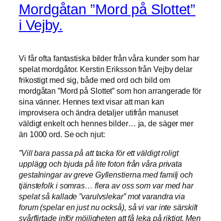
Mordgåtan ”Mord på Slottet”
i Vejby.
Vi får ofta fantastiska bilder från våra kunder som har
spelat mordgåtor. Kerstin Eriksson från Vejby delar
frikostigt med sig, både med ord och bild om
mordgåtan ”Mord på Slottet” som hon arrangerade för
sina vänner. Hennes text visar att man kan
improvisera och ändra detaljer utifrån manuset
väldigt enkelt och hennes bilder… ja, de säger mer
än 1000 ord. Se och njut:
”Vill bara passa på att tacka för ett väldigt roligt
upplägg och bjuda på lite foton från våra privata
gestalningar av greve Gyllenstierna med familj och
tjänstefolk i somras… flera av oss som var med har
spelat så kallade ”varulvslekar” mot varandra via
forum (spelar en just nu också), så vi var inte särskilt
svårflirtade inför möjligheten att få leka på riktigt. Men