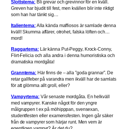
Slottstema:
Bli grevar och grevinnor för en kväll.
Greven har bjudit till fest, men kvällen blir inte riktigt
som han har tänkt sig…
Italientema:
Alla kända maffiosos är samlade denna
kväll! Skumma affärer, otrohet, falska löften och…
mord!
Raggartema:
Lär känna Put-Peggy, Krock-Conny,
Flirt-Felicia och alla andra i denna humoristiska och
dramatiska mordgåta!
Granntema:
Här finns de – alla ”goda grannar”. De
retar gallfeber på varandra men ikväll har de samlats
för att glömma allt groll, eller?
Vampyrtema:
Vår senaste mordgåta. En helkväll
med vampyrer. Kanske något för den yngre
målgruppen t ex på möhipppan, svensexan,
studentfesten eller examensfesten. Ingen går säker
från de vampyrer som härjar runt. Men vem är
egentligen vampyr? Är det du?