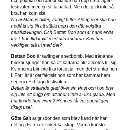
och populär och därför ställde han upp i Schlager-
festivalen med en stilla ballad. Men det gick inte så
bra, han kom sist.
Nu är Marcus bitter, väldigt bitter. Aldrig mer ska han
nedlåta sig till att ställa upp i den där vulgära
musiktävlingen. Och Bettan Boo som är hans enda
tröst, hon flirtar vilt med alla karlarna. Kan han
verkligen stå ut med det?
Bettan Boo
är tävlingens sexbomb. Med trånande
blickar sjunger hon så att karlarna blir alldeles till sig.
Kvinnorna blir inte lika förtjusta, men det struntar hon
i. För i år är det faktiskt hon som har kammat hem
segern i Schlagerfestivalen.
Bettan är strålande glad över sin vinst och hon bryr
sig inte ett dugg om att andra inte är lika glada. Men
hur kunde hon vinna? Hennes låt var egentligen
riktigt usel.
Göte Galt
är grisbonden som blev känd när han
deltog i Farmare söker sällskap. Varma känslor