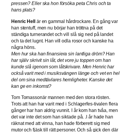
pressen? Eller ska hon försöka peta Chris och ta
hans plats?
Henric Hell
är en gammal hårdrockare. En gång var
han stentuff, men nu börjar han tröttna på det
ständiga turnerandet och vill slå sig ned på landet
och ta det lugnt. Han vill odla rosor och kanske ha
några höns.
Men hur ska han finansiera sin lantliga dröm? Han
har själv skrivit sin låt, det vore ju toppen om han
kunde slå igenom som låtskrivare. Men Henric har
också varit med i musiksvängen länge och vet en hel
del om sina medtävlares hemligheter. Kanske det
kan ge en inkomst?
Tom Tomassonär mannen med den stora rösten.
Trots att han har varit med i Schlagerfes-tivalen flera
gånger har han aldrig vunnit. I år kom han tvåa, men
det var inte det som han siktade på. .I år hade han
räknat med att vinna, han hade förberett sig med
mutor och fjäsk till rätt personer. Och så gick den där