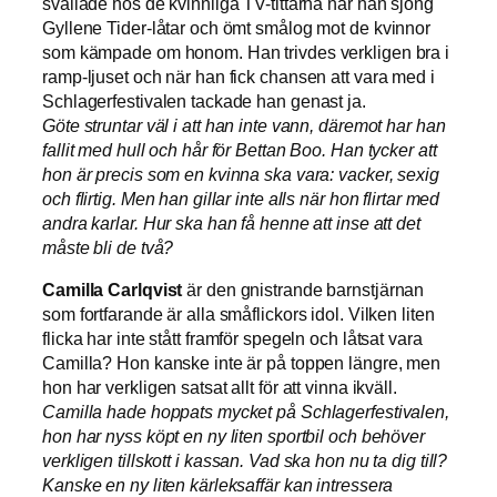
svallade hos de kvinnliga TV-tittarna när han sjöng
Gyllene Tider-låtar och ömt smålog mot de kvinnor
som kämpade om honom. Han trivdes verkligen bra i
ramp-ljuset och när han fick chansen att vara med i
Schlagerfestivalen tackade han genast ja.
Göte struntar väl i att han inte vann, däremot har han
fallit med hull och hår för Bettan Boo. Han tycker att
hon är precis som en kvinna ska vara: vacker, sexig
och flirtig. Men han gillar inte alls när hon flirtar med
andra karlar. Hur ska han få henne att inse att det
måste bli de två?
Camilla Carlqvist
är den gnistrande barnstjärnan
som fortfarande är alla småflickors idol. Vilken liten
flicka har inte stått framför spegeln och låtsat vara
Camilla? Hon kanske inte är på toppen längre, men
hon har verkligen satsat allt för att vinna ikväll.
Camilla hade hoppats mycket på Schlagerfestivalen,
hon har nyss köpt en ny liten sportbil och behöver
verkligen tillskott i kassan. Vad ska hon nu ta dig till?
Kanske en ny liten kärleksaffär kan intressera