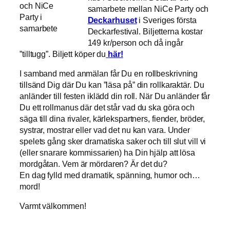
och NiCe
samarbete mellan NiCe Party och
Party i
Deckarhuset
i Sveriges första
samarbete
Deckarfestival. Biljetterna kostar
149
kr/person och då ingår
”tilltugg”. Biljett köper du
här!
I samband med anmälan får Du en rollbeskrivning
tillsänd Dig där Du kan ”läsa på” din rollkaraktär. Du
anländer till festen iklädd din roll. När Du anländer får
Du ett rollmanus där det står vad du ska göra och
säga till dina rivaler, kärlekspartners, fiender, bröder,
systrar, mostrar eller vad det nu kan vara. Under
spelets gång sker dramatiska saker och till slut vill vi
(eller snarare kommissarien) ha Din hjälp att lösa
mordgåtan. Vem är mördaren? Är det du?
En dag fylld med dramatik, spänning, humor och…
mord!
Varmt välkommen!