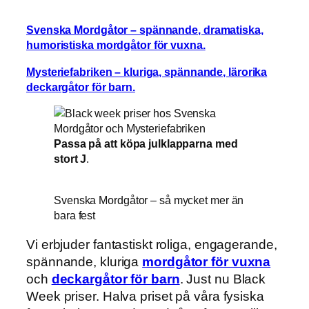
Svenska Mordgåtor – spännande, dramatiska,
humoristiska mordgåtor för vuxna.
Mysteriefabriken – kluriga, spännande, lärorika
deckargåtor för barn.
Passa på att köpa julklapparna med
stort J
.
Svenska Mordgåtor – så mycket mer än
bara fest
Vi erbjuder fantastiskt roliga, engagerande,
spännande, kluriga
mordgåtor för vuxna
och
deckargåtor för barn
. Just nu Black
Week priser. Halva priset på våra fysiska