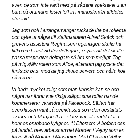
även de som inte varit med på sådana spektakel utan
bara på ordinarie fester föll in i manuskriptet alldeles
utmärkt!
Jag som höll i arrangemanget ruckade lite på rollerna
och bytte ut några till stallmästaren Alfred Skäck och
grevens assistent Regina som egentligen skulle ha
tillkommit först vid fler deltagare, i syftet att det skulle
passa respektive deltagare så bra som möjligt. Tog
på mig själv rollen som Alice, eftersom jag tyckte det
funkade bäst med att jag skulle servera och hålla koll
på maten.
Vi hade mycket roligt som man kanske kan se och
några har ännu inte riktigt släppt sina roller när de
kommenterar varandra på Facebook. Sällan har
överklassen varit så överklassig som den gestaltats
av Inez och Margaretha…! Inez var alla rädda för, i
hennes orubbade kylighet. 🙂 Eftersom vi befann oss
på landet, blev arbetsnamnet Morden i Vejby som en
travesti på Morden i Midsomer. Med Chateau Vejby