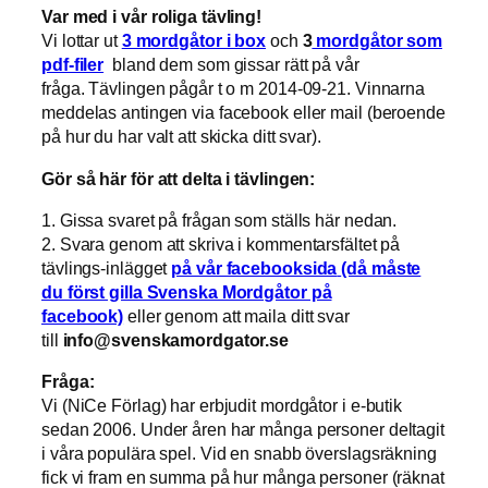
Var med i vår roliga tävling!
Vi lottar ut
3 mordgåtor i box
och
3
mordgåtor som
pdf-filer
bland dem som gissar rätt på vår
fråga. Tävlingen pågår t o m 2014-09-21. Vinnarna
meddelas antingen via facebook eller mail (beroende
på hur du har valt att skicka ditt svar).
Gör så här för att delta i tävlingen:
1. Gissa svaret på frågan som ställs här nedan.
2. Svara genom att skriva i kommentarsfältet på
tävlings-inlägget
på vår facebooksida
(då måste
du först gilla Svenska Mordgåtor på
facebook)
eller genom att maila ditt svar
till
info@svenskamordgator.se
Fråga:
Vi (NiCe Förlag) har erbjudit mordgåtor i e-butik
sedan 2006. Under åren har många personer deltagit
i våra populära spel. Vid en snabb överslagsräkning
fick vi fram en summa på hur många personer (räknat