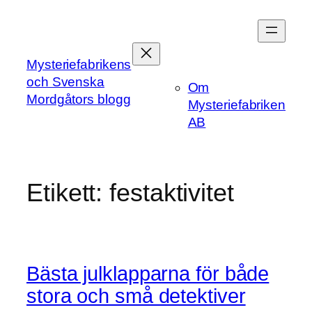
Hoppa
till
innehåll
Mysteriefabrikens
och Svenska
Om
Mordgåtors blogg
Mysteriefabriken
AB
Etikett:
festaktivitet
Bästa julklapparna för både
stora och små detektiver