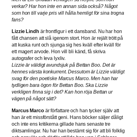
verkar? Har hon inte en annan sida också? Något
som hon till varje pris vill hålla hemligt för sina trogna
fans?
Lizzie Lindh
är frontfigur i ett dansband. Nu har hon
fått chansen att slå igenom stort. Hon är rejält trött på
att kuska runt och sjunga sig hes kväll efter kväll för
ett magert arvode. Hon vill bli känd, få skriva
autografer och leva lyxliv.
Lizzie är väldigt avundsjuk på Bettan Boo. Det är
hennes värsta konkurrent. Dessutom är Lizzie väldigt
svag för den poetiske Marcus Marco. Men han har
tydligen bara ögon för Bettan Boo. Ska Lizzie
verkligen finna sig i det? Kan hon röja Bettan ur
vägen på något sätt?
Marcus Marco
är författare och han tycker själv att
han är ett missförstått geni. Hans böcker säljer dåligt
och inte ens kritikerna gillade hans senaste tre
diktsamlingar. Nu har han bestämt sig för att bli folklig