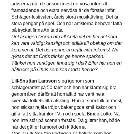
artisterna när de är som mest nervösa inför sitt
framträdande och extra nervösa är de förstås inför
Schlager-festivalen, årets stora musiktävling. Det är
stora pengar på spel. Och när artisterna behöver lätta
på trycket finns Anita där.
Det är ingen tvekan om att Anita vet en hel del som
kan vara väldigt känsligt och ställa till obehag om det
kommer ut. Det ger henne en rejäl extrainkomst. Nu
ryktas det att Chris tänker ge henne sparken.
Tänker hon verkligen finna sig i det? Eller har hon en
hållhake på Chris som kan rädda henne?
Lill-Snuttan Larsson
slog igenom som
schlagerartist på 50-talet och hon har klarat sig bra
genom åren därför att hon alltid har varit hela
svenska folkets lilla älskling. Hon är som folk är mest,
hon stickar rejäla tröjor, bakar goda små kakor och
gillar att sitta framför TV:n och spela Bingo-Lotto. När
hon inte står på scenen förstås. Då glittrar hon, både
när det gäller humöret och kläderna.
Men är Lill-Snuttan verkligen så helylle som hon