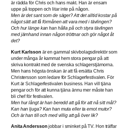
är rädda för Chris och hans makt. Han är ensam
uppe på toppen och litar inte på någon.
Men är det sant som de säger? Att det alltid kostar på
något sätt att få förmånen att vara med i tävlingen?
Och hur länge kan han hålla på och styra tävlingen
med järnhand innan någon tröttnar och gör något åt
det?
Kurt Karlsson
är en gammal skivbolagsdirektör som
under många år kammat hem stora pengar på att
skriva kontrakt med de svenska schlagerstjärnorna.
Men hans högsta önskan är att få ersätta Chris
Christersson som ledare för Schlagerfestivalen. För
Kurt är Schlagerfestivalen business. Han vill tjäna
pengar och för att kunna tjäna ännu mer måste han
bli chef för festivalen.
Men hur långt är han beredd att gå för att nå sitt mål?
Kan han ljuga? Kan han muta eller ta emot mutor?
Och är han till och med villig att gå över lik?
Anita Andersson
jobbar i sminket på TV. Hon träffar