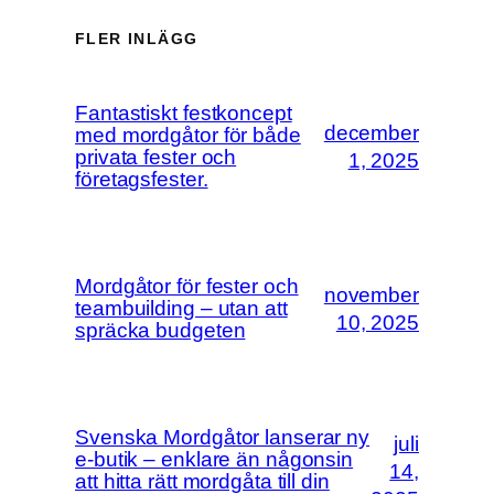
FLER INLÄGG
Fantastiskt festkoncept
december
med mordgåtor för både
privata fester och
1, 2025
företagsfester.
Mordgåtor för fester och
november
teambuilding – utan att
10, 2025
spräcka budgeten
Svenska Mordgåtor lanserar ny
juli
e-butik – enklare än någonsin
14,
att hitta rätt mordgåta till din