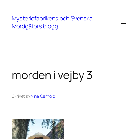
Hoppa
till
Mysteriefabrikens och Svenska
innehåll
Mordgåtors blogg
morden i vejby 3
Skrivet av
Nina Cernold
i