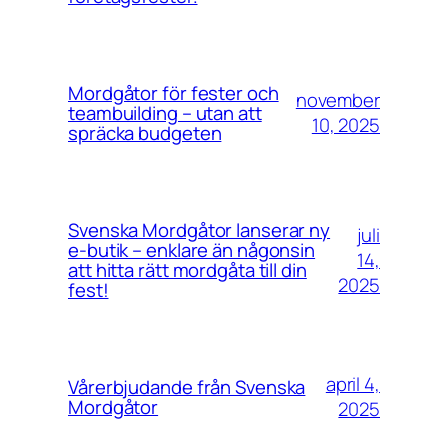
Mordgåtor för fester och
november
teambuilding – utan att
10, 2025
spräcka budgeten
Svenska Mordgåtor lanserar ny
juli
e-butik – enklare än någonsin
14,
att hitta rätt mordgåta till din
2025
fest!
april 4,
Vårerbjudande från Svenska
Mordgåtor
2025