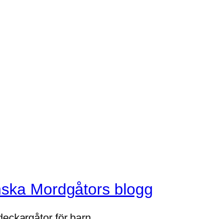
nska Mordgåtors blogg
deckargåtor för barn