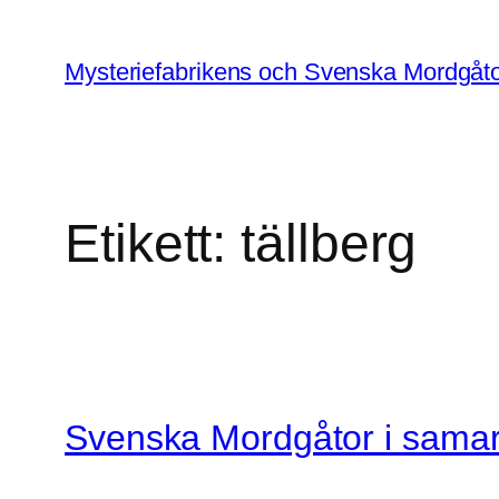
Hoppa
till
Mysteriefabrikens och Svenska Mordgåto
innehåll
Etikett:
tällberg
Svenska Mordgåtor i sama