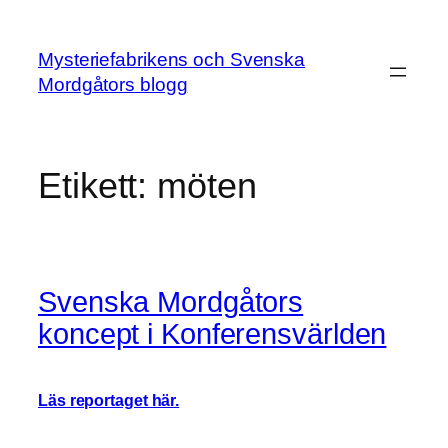
Hoppa
till
Mysteriefabrikens och Svenska
innehåll
Mordgåtors blogg
Etikett:
möten
Svenska Mordgåtors
koncept i Konferensvärlden
Läs reportaget här.