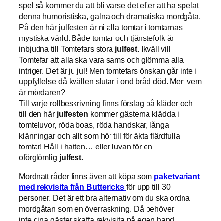
spel så kommer du att bli varse det efter att ha spelat
denna humoristiska, galna och dramatiska mordgåta.
På den här julfesten är ni alla tomtar i tomtarnas
mystiska värld. Både tomtar och tjänstefolk är
inbjudna till Tomtefars stora
julfest.
Ikväll vill
Tomtefar att alla ska vara sams och glömma alla
intriger. Det är ju jul! Men tomtefars önskan går inte i
uppfyllelse då kvällen slutar i ond bråd död. Men vem
är mördaren?
Till varje rollbeskrivning finns förslag på kläder och
till den här
julfesten
kommer gästerna klädda i
tomteluvor, röda boas, röda handskar, långa
klänningar och allt som hör till för äkta flärdfulla
tomtar! Håll i hatten… eller luvan för en
oförglömlig
julfest.
Mordnatt råder finns även att köpa som
paketvariant
med rekvisita från Buttericks
för upp till 30
personer. Det är ett bra alternativ om du ska ordna
mordgåtan som en överraskning. Då behöver
inte dina gäster skaffa rekvisita på egen hand.