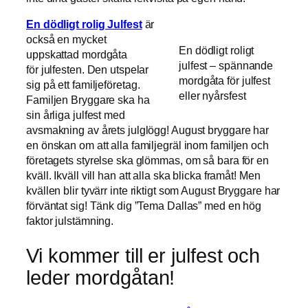
En dödligt rolig Julfest
är
också en mycket
En dödligt roligt
uppskattad mordgåta
julfest – spännande
för julfesten. Den utspelar
mordgåta för julfest
sig på ett familjeföretag.
eller nyårsfest
Familjen Bryggare ska ha
sin årliga julfest med
avsmakning av årets julglögg! August bryggare har
en önskan om att alla familjegräl inom familjen och
företagets styrelse ska glömmas, om så bara för en
kväll. Ikväll vill han att alla ska blicka framåt! Men
kvällen blir tyvärr inte riktigt som August Bryggare har
förväntat sig! Tänk dig ”Tema Dallas” med en hög
faktor julstämning.
Vi kommer till er julfest och
leder mordgåtan!