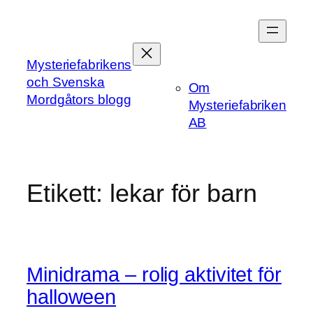
Hoppa
till
innehåll
Mysteriefabrikens
och Svenska
Om
Mordgåtors blogg
Mysteriefabriken
AB
Etikett:
lekar för barn
Minidrama – rolig aktivitet för
halloween