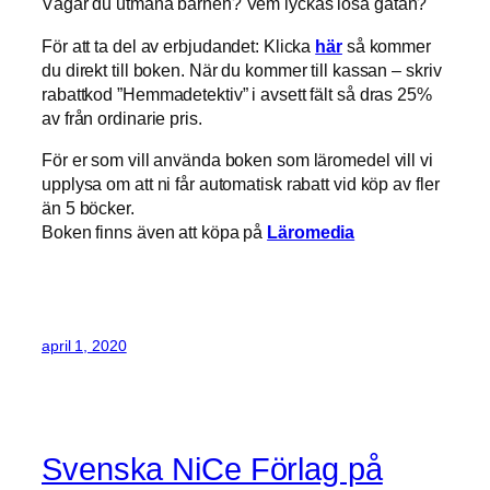
Vågar du utmana barnen? Vem lyckas lösa gåtan?
För att ta del av erbjudandet: Klicka
här
så kommer
du direkt till boken. När du kommer till kassan – skriv
rabattkod ”Hemmadetektiv” i avsett fält så dras 25%
av från ordinarie pris.
För er som vill använda boken som läromedel vill vi
upplysa om att ni får automatisk rabatt vid köp av fler
än 5 böcker.
Boken finns även att köpa på
Läromedia
april 1, 2020
Svenska NiCe Förlag på