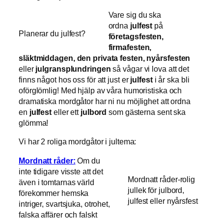
Vare sig du ska
ordna
julfest
på
Planerar du julfest?
företagsfesten,
firmafesten,
släktmiddagen, den privata festen, nyårsfesten
eller
julgransplundringen
så vågar vi lova att det
finns något hos oss för att just er
julfest
i år ska bli
oförglömlig! Med hjälp av våra humoristiska och
dramatiska mordgåtor har ni nu möjlighet att ordna
en
julfest
eller ett
julbord
som gästerna sent ska
glömma!
Vi har 2 roliga mordgåtor i jultema:
Mordnatt råder:
Om du
inte tidigare visste att det
Mordnatt råder-rolig
även i tomtarnas värld
jullek för julbord,
förekommer hemska
julfest eller nyårsfest
intriger, svartsjuka, otrohet,
falska affärer och falskt