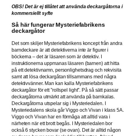
OBS! Det är ej tillåtet att använda deckargåtorna i
kommersiellt syfte
Så här fungerar Mysteriefabrikens
deckargåtor
Det som skiljer Mysteriefabrikens koncept från andra
barndeckare är att detektiverna inte är figurer i
böckerna – det är läsaren som är detektiv. I
instruktionerna uppmanas läsaren (barnen) att hitta
på ett detektivnamn, personlighetsdrag och rekvisita
samt att lösa deckargåtan tillsammans med några
detektivvänner. Man kan kalla Mysteriefabrikens
deckargåtor för ett ”rollspel light”. På så sätt passar
deckargåtorna utmärkt att använda på barnkalas.
Deckargåtorna utspelar sig i Mysteriedalen. I
Mysteriedalens skola går Viggo och Vivan i klass 5A.
Viggo och Vivan har en förmåga att alltid vara i
närheten när ett brott begås. I Mysteriedalen bor
också 6 stycken bovar (se ovan). Det är alltid någon