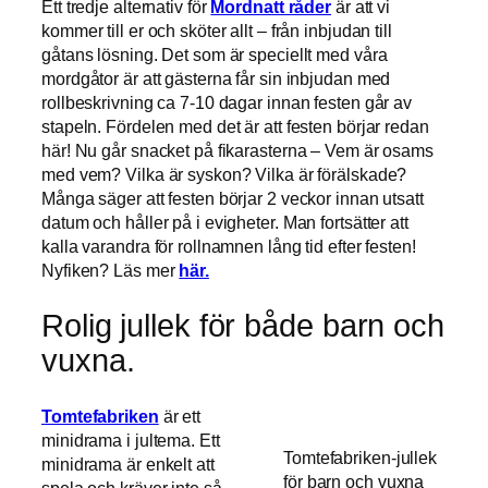
Ett tredje alternativ för
Mordnatt råder
är att vi
kommer till er och sköter allt – från inbjudan till
gåtans lösning. Det som är speciellt med våra
mordgåtor är att gästerna får sin inbjudan med
rollbeskrivning ca 7-10 dagar innan festen går av
stapeln. Fördelen med det är att festen börjar redan
här! Nu går snacket på fikarasterna – Vem är osams
med vem? Vilka är syskon? Vilka är förälskade?
Många säger att festen börjar 2 veckor innan utsatt
datum och håller på i evigheter. Man fortsätter att
kalla varandra för rollnamnen lång tid efter festen!
Nyfiken? Läs mer
här.
Rolig jullek för både barn och
vuxna.
Tomtefabriken
är ett
minidrama i jultema. Ett
Tomtefabriken-jullek
minidrama är enkelt att
för barn och vuxna
spela och kräver inte så