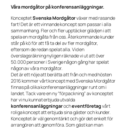
Våra mordgåtor på konferensanläggningar.
Konceptet
Svenska Mordgåtor
växer med rasande
fart! Det är ett vinnande koncept som passar i alla
sammanhang. Fler och fler upptäcker glädjen i att
spela en mordgåta från oss. Återkommande kunder
står på kö för att få ta del av fler mordgåtor,
eftersom de redan spelat alla. Vid en
överslagsräkning nyligen räknade vi ut att över
50.000 personer i Sverige någon gång har spelat
någon av våra mordgåtor.
Det är ett nöje att berätta att från och med hösten
2016 kommer vårt koncept med Svenska Mordgåtor
finnas på olika konferensanläggningar runt om i
landet. Tack vare en ny ”förpackning” av konceptet
har vi nu kunnat erbjuda utvalda
konferensanläggningar
och
eventföretag
vårt
roliga koncept att erbjuda sina gäster och kunder.
Konceptet är väl genomtänkt och gör det enkelt för
arrangören att genomföra. Som gäst kan man