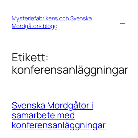
Hoppa
till
Mysteriefabrikens och Svenska
innehåll
Mordgåtors blogg
Etikett:
konferensanläggningar
Svenska Mordgåtor i
samarbete med
konferensanläggningar