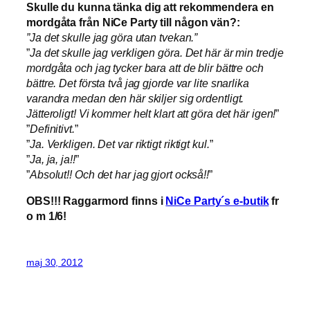
Skulle du kunna tänka dig att rekommendera en
mordgåta från NiCe Party till någon vän?:
”Ja det skulle jag göra utan tvekan.”
”
Ja det skulle jag verkligen göra. Det här är min tredje
mordgåta och jag tycker bara att de blir bättre och
bättre. Det första två jag gjorde var lite snarlika
varandra medan den här skiljer sig ordentligt.
Jätteroligt! Vi kommer helt klart att göra det här igen!
”
”
Definitivt.
”
”
Ja. Verkligen. Det var riktigt riktigt kul.
”
”
Ja, ja, ja!!
”
”
Absolut!! Och det har jag gjort också!!
”
OBS!!! Raggarmord finns i
NiCe Party´s e-butik
fr
o m 1/6!
maj 30, 2012