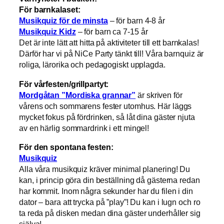
För barnkalaset:
Musikquiz för de minsta
– för barn 4-8 år
Musikquiz Kidz
– för barn ca 7-15 år
Det är inte lätt att hitta på aktiviteter till ett barnkalas!
Därför har vi på NiCe Party tänkt till! Våra barnquiz är
roliga, lärorika och pedagogiskt upplagda.
För vårfesten/grillpartyt:
Mordgåtan ”Mordiska grannar”
är skriven för
vårens och sommarens fester utomhus. Här läggs
mycket fokus på fördrinken, så låt dina gäster njuta
av en härlig sommardrink i ett mingel!
För den spontana festen:
Musikquiz
Alla våra musikquiz kräver minimal planering! Du
kan, i princip göra din beställning då gästerna redan
har kommit. Inom några sekunder har du filen i din
dator – bara att trycka på ”play”! Du kan i lugn och ro
ta reda på disken medan dina gäster underhåller sig
själva!