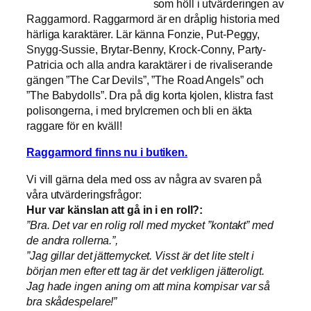
som höll i utvärderingen av
Raggarmord. Raggarmord är en dråplig historia med
härliga karaktärer. Lär känna Fonzie, Put-Peggy,
Snygg-Sussie, Brytar-Benny, Krock-Conny, Party-
Patricia och alla andra karaktärer i de rivaliserande
gängen ”The Car Devils”, ”The Road Angels” och
”The Babydolls”. Dra på dig korta kjolen, klistra fast
polisongerna, i med brylcremen och bli en äkta
raggare för en kväll!
Raggarmord finns nu i butiken.
Vi vill gärna dela med oss av några av svaren på
våra utvärderingsfrågor:
Hur var känslan att gå in i en roll?:
”Bra. Det var en rolig roll med mycket ”kontakt” med
de andra rollerna.”,
”
Jag gillar det jättemycket. Visst är det lite stelt i
början men efter ett tag är det verkligen jätteroligt.
Jag hade ingen aning om att mina kompisar var så
bra skådespelare!”