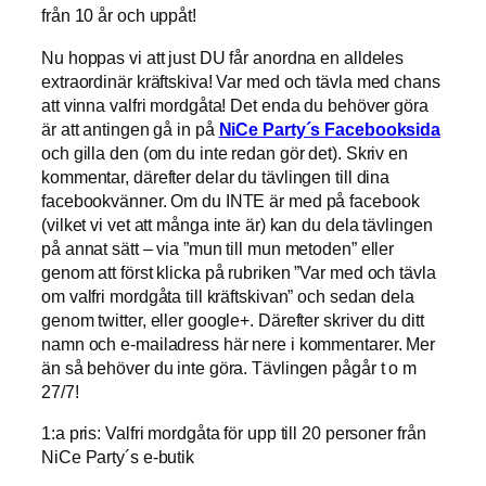
från 10 år och uppåt!
Nu hoppas vi att just DU får anordna en alldeles
extraordinär kräftskiva! Var med och tävla med chans
att vinna valfri mordgåta! Det enda du behöver göra
är att antingen gå in på
NiCe Party´s Facebooksida
och gilla den (om du inte redan gör det). Skriv en
kommentar, därefter delar du tävlingen till dina
facebookvänner. Om du INTE är med på facebook
(vilket vi vet att många inte är) kan du dela tävlingen
på annat sätt – via ”mun till mun metoden” eller
genom att först klicka på rubriken ”Var med och tävla
om valfri mordgåta till kräftskivan” och sedan dela
genom twitter, eller google+. Därefter skriver du ditt
namn och e-mailadress här nere i kommentarer. Mer
än så behöver du inte göra. Tävlingen pågår t o m
27/7!
1:a pris: Valfri mordgåta för upp till 20 personer från
NiCe Party´s e-butik