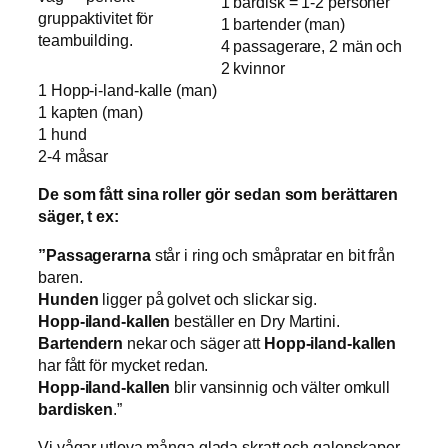
1 bardisk = 1-2 personer
gruppaktivitet för
1 bartender (man)
teambuilding.
4 passagerare, 2 män och
2 kvinnor
1 Hopp-i-land-kalle (man)
1 kapten (man)
1 hund
2-4 måsar
De som fått sina roller gör sedan som berättaren
säger, t ex:
”Passagerarna
står i ring och småpratar en bit från
baren.
Hunden
ligger på golvet och slickar sig.
Hopp-iland-kallen
beställer en Dry Martini.
Bartendern
nekar och säger att
Hopp-iland-kallen
har fått för mycket redan.
Hopp-iland-kallen
blir vansinnig och välter omkull
bardisken
.”
Vi vågar utlova många glada skratt och galenskaper.