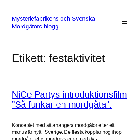
Hoppa
till
Mysteriefabrikens och Svenska
innehåll
Mordgåtors blogg
Etikett:
festaktivitet
NiCe Partys introduktionsfilm
”Så funkar en mordgåta”.
Konceptet med att arrangera mordgåtor efter ett
manus är nytt i Sverige. De flesta kopplar nog ihop
mordgåtor eller mordmysterier med dyra