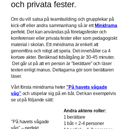
och privata fester.
Om du vill satsa på teambuilding och grupplekar på
kick-off eller andra sammanhang så är ett
Minidrama
perfekt. Det kan användas på företagsfester och
konferenser eller privata fester eller som pedagogiskt
material i skolan. Ett minidrama är enkelt att
genomföra och roligt att spela. Det innehåller ca 4
kortare akter. Beräknad tidsåtgång är 30-45 minuter.
Det går ut på att en person är ”berättare” och läser
texten enligt manus. Deltagarna gör som berättaren
läser.
Vårt första minidrama heter
”På havets vågade
våg”
och utspelar sig på en båt. Det kan exempelvis
se ut på följande sätt:
Andra aktens roller:
1 berättare
"På havets vågade
1 båt = 2-4 personer
våg" – perfekt