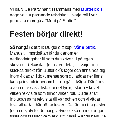
Vi på NiCe Party har, tillsammans med
Butterick´s
noga valt ut passande rekvisita till varje roll i vår
populära mordgåta ”Mord på Slottet”.
Festen börjar direkt!
Så här går det till:
Du gör ditt köp
i vår e-butik
.
Manus till mordgåtan får du genom en
nedladdningsbar fil som du skriver ut på egen
skrivare. Rekvisitan (minst en detalj till varje roll)
skickas direkt från Butterick´s lager och finns hos dig
inom 4 dagar. I dokumentet som du laddat ner finns
tydliga instruktioner om hur du går tillväga. Där finns
även en rekvisitalista där det tydligt står beskrivet
vilken rekvisita som tillhör vilken roll. Du delar ut
inbjudan samt rekvisita till var och en och vi vågar
lova att redan här börjar festen! Det är nu dina gäster
(och du själv för du har givetvis också en roll) börjar
tissla och tassla: ”Vem är du?”, ”Jaså – är du han! Då