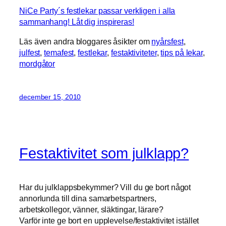
NiCe Party´s festlekar passar verkligen i alla
sammanhang! Låt dig inspireras!
Läs även andra bloggares åsikter om
nyårsfest
,
julfest
,
temafest
,
festlekar
,
festaktiviteter
,
tips på lekar
,
mordgåtor
december 15, 2010
Festaktivitet som julklapp?
Har du julklappsbekymmer? Vill du ge bort något
annorlunda till dina samarbetspartners,
arbetskollegor, vänner, släktingar, lärare?
Varför inte ge bort en upplevelse/festaktivitet istället