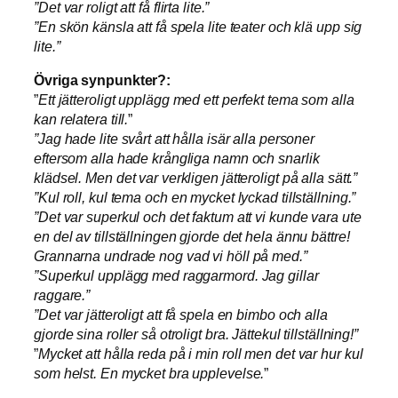
”Det var roligt att få flirta lite.”
”En skön känsla att få spela lite teater och klä upp sig
lite.”
Övriga synpunkter?:
”
Ett jätteroligt upplägg med ett perfekt tema som alla
kan relatera till.
”
”Jag hade lite svårt att hålla isär alla personer
eftersom alla hade krångliga namn och snarlik
klädsel. Men det var verkligen jätteroligt på alla sätt.”
”Kul roll, kul tema och en mycket lyckad tillställning.”
”Det var superkul och det faktum att vi kunde vara ute
en del av tillställningen gjorde det hela ännu bättre!
Grannarna undrade nog vad vi höll på med.”
”Superkul upplägg med raggarmord. Jag gillar
raggare.”
”Det var jätteroligt att få spela en bimbo och alla
gjorde sina roller så otroligt bra. Jättekul tillställning!”
”
Mycket att hålla reda på i min roll men det var hur kul
som helst. En mycket bra upplevelse.
”