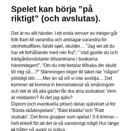
Spelet kan börja ”på
riktigt” (och avslutas).
Det är nu allt händer. I ett enda virrvarr av intriger går
folk fram till varandra och anklagar varandra för
otrohetsaffärer, falskt spel, skulder… ”Jag vet att du
har ett förhållande med min fru!”, ” Vad gjorde du och
trädgårdsmästaren tillsammans i buskarna
häromdagen!”, ”Om du inte betalar tillbaka din skuld
till mig så…?” Stämningen stiger till taket när ”någon”
plötsligt dör….. Mer än så vill vi inte avslöja… Det
kommer att komma in bevismaterial så småningom
och det är då alla gäster får dra sina slutsatser. Vem
är mördaren? Är det jag själv?
Diplom (och eventuella priser) delas självklart ut för
”Bästa skådespelare”, ”Bäst klädda” och ”Rätt
slutsats”. Det finns grupper som spelat i 5-6 timmar –
helt enkelt för att det är så vansinnigt roligt! Hur länge
ni
håller på avgör ni själva.