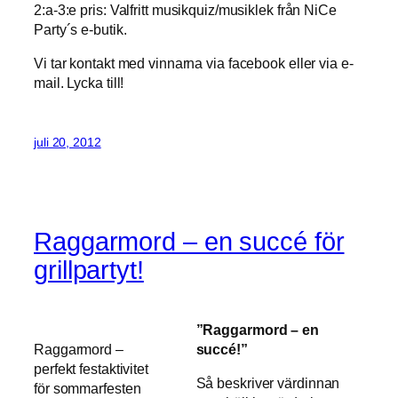
2:a-3:e pris: Valfritt musikquiz/musiklek från NiCe
Party´s e-butik.
Vi tar kontakt med vinnarna via facebook eller via e-
mail. Lycka till!
juli 20, 2012
Raggarmord – en succé för
grillpartyt!
”Raggarmord – en
Raggarmord –
succé!”
perfekt festaktivitet
Så beskriver värdinnan
för sommarfesten