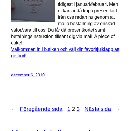
tidigast i januari/februari. Men
ni kan ändå köpa presentkort
från oss redan nu genom att
maila beställning av önskad
valör/vara till oss. Du får då presentkortet samt
betalningsinstruktion tillsänt dig via mail. A piece of
cake!
Välkommen in i butiken och välj din favoritjulklapp att
ge bort!
december 6, 2010
←
Föregående sida
1
2
3
Nästa sida
→