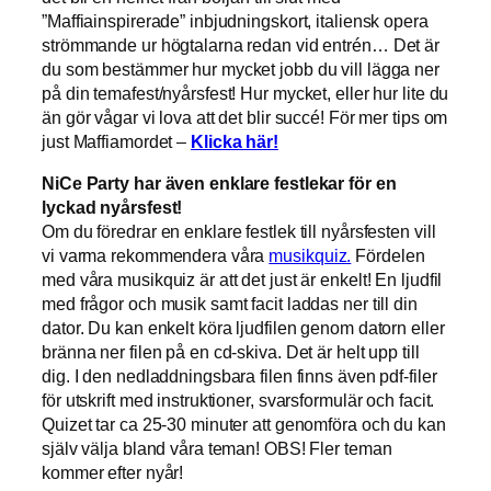
”Maffiainspirerade” inbjudningskort, italiensk opera
strömmande ur högtalarna redan vid entrén… Det är
du som bestämmer hur mycket jobb du vill lägga ner
på din temafest/nyårsfest! Hur mycket, eller hur lite du
än gör vågar vi lova att det blir succé! För mer tips om
just Maffiamordet –
Klicka här!
NiCe Party har även enklare festlekar för en
lyckad nyårsfest!
Om du föredrar en enklare festlek till nyårsfesten vill
vi varma rekommendera våra
musikquiz.
Fördelen
med våra musikquiz är att det just är enkelt! En ljudfil
med frågor och musik samt facit laddas ner till din
dator. Du kan enkelt köra ljudfilen genom datorn eller
bränna ner filen på en cd-skiva. Det är helt upp till
dig. I den nedladdningsbara filen finns även pdf-filer
för utskrift med instruktioner, svarsformulär och facit.
Quizet tar ca 25-30 minuter att genomföra och du kan
själv välja bland våra teman! OBS! Fler teman
kommer efter nyår!