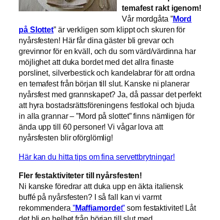
temafest rakt igenom!
Vår mordgåta ”
Mord
på Slottet
” är verkligen som klippt och skuren för
nyårsfesten! Här får dina gäster bli grevar och
grevinnor för en kväll, och du som värd/värdinna har
möjlighet att duka bordet med det allra finaste
porslinet, silverbestick och kandelabrar för att ordna
en temafest från början till slut. Kanske ni planerar
nyårsfest med grannskapet? Ja, då passar det perfekt
att hyra bostadsrättsföreningens festlokal och bjuda
in alla grannar – ”Mord på slottet” finns nämligen för
ända upp till 60 personer! Vi vågar lova att
nyårsfesten blir oförglömlig!
Här kan du hitta tips om fina servettbrytningar!
Fler festaktiviteter till nyårsfesten!
Ni kanske föredrar att duka upp en äkta italiensk
buffé på nyårsfesten? I så fall kan vi varmt
rekommendera
”
Maffiamorde
t”
som festaktivitet! Låt
det bli en helhet från början till slut med