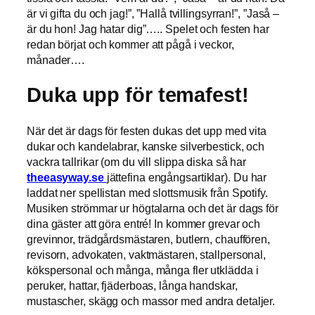
är vi gifta du och jag!”, ”Hallå tvillingsyrran!”, ”Jaså –
är du hon! Jag hatar dig”….. Spelet och festen har
redan börjat och kommer att pågå i veckor,
månader….
Duka upp för temafest!
När det är dags för festen dukas det upp med vita
dukar och kandelabrar, kanske silverbestick, och
vackra tallrikar (om du vill slippa diska så har
theeasyway.se
jättefina engångsartiklar). Du har
laddat ner spellistan med slottsmusik från Spotify.
Musiken strömmar ur högtalarna och det är dags för
dina gäster att göra entré! In kommer grevar och
grevinnor, trädgårdsmästaren, butlern, chauffören,
revisorn, advokaten, vaktmästaren, stallpersonal,
kökspersonal och många, många fler utklädda i
peruker, hattar, fjäderboas, långa handskar,
mustascher, skägg och massor med andra detaljer.