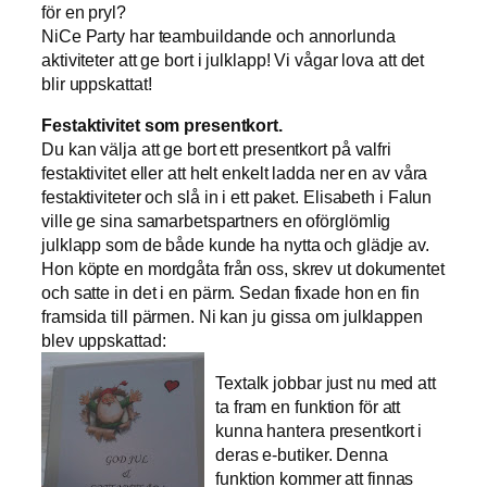
för en pryl?
NiCe Party har teambuildande och annorlunda
aktiviteter att ge bort i julklapp! Vi vågar lova att det
blir uppskattat!
Festaktivitet som presentkort.
Du kan välja att ge bort ett presentkort på valfri
festaktivitet eller att helt enkelt ladda ner en av våra
festaktiviteter och slå in i ett paket. Elisabeth i Falun
ville ge sina samarbetspartners en oförglömlig
julklapp som de både kunde ha nytta och glädje av.
Hon köpte en mordgåta från oss, skrev ut dokumentet
och satte in det i en pärm. Sedan fixade hon en fin
framsida till pärmen. Ni kan ju gissa om julklappen
blev uppskattad:
Textalk jobbar just nu med att
ta fram en funktion för att
kunna hantera presentkort i
deras e-butiker. Denna
funktion kommer att finnas