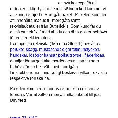
ett nytt koncept för att
ordna en riktigt lyckad temafest! Inom kort kommer vi
att kunna erbjuda ”Mordgåtepaket”. Paketen kommer
att innehålla manus till mordgåta samt
rekvisita/detaljer från Butterick´s. Som kund får du
alltså ett helt ”kit” med allt du och dina gäster behöver
för en perfekt temafest.
Exempel på rekvisita (”Mord på Slottet”) består av:
peruker
,
skägg
,
mustascher
,
cigarrettmunstycken
,
handskar
,
lösögonfransar
,
polisutstyrsel
,
fjäderboas
,
detaljer för att gestalta mordet och allt annat som
behövs för en helkväll med mordgåta!
I instruktionerna finns tydligt beskrivet vilken rekvisita
respektive roll ska ha.
Paketen kommer att finnas i e-butiken i mitten av
februari. Varmt välkommen att hitta paketet till just
DIN fest!
januari 31, 2012