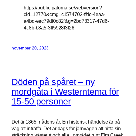
https://public.paloma.se/webversion?
cid=12770&cmg=c1574702-ffdc-4eaa-
a4bd-eec79df0c82f&g=2bd73317-47d6-
4c8b-b8a5-3ff5928f3f26
november 20, 2023
Döden på spåret – ny
mordgåta i Westerntema för
15-50 personer
Det är 1865, nådens år. En historisk händelse är på
väg att inträffa. Det är dags för järnvägen att hitta sin
sträckning västerut och alla i området runt Elm Creek