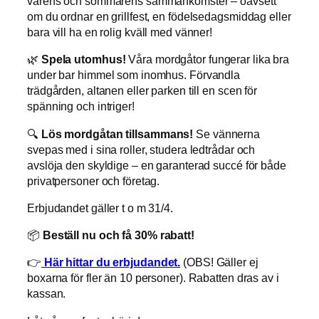
vårens och sommarens sammankomster – oavsett
om du ordnar en grillfest, en födelsedagsmiddag eller
bara vill ha en rolig kväll med vänner!
🌿
Spela utomhus!
Våra mordgåtor fungerar lika bra
under bar himmel som inomhus. Förvandla
trädgården, altanen eller parken till en scen för
spänning och intriger!
🔍
Lös mordgåtan tillsammans!
Se vännerna
svepas med i sina roller, studera ledtrådar och
avslöja den skyldige – en garanterad succé för både
privatpersoner och företag.
Erbjudandet gäller t o m 31/4.
📦
Beställ nu och få 30% rabatt!
👉
Här hittar du erbjudandet.
(OBS! Gäller ej
boxarna för fler än 10 personer). Rabatten dras av i
kassan.