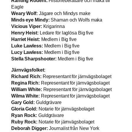
Ranting Rodent:
Historieberättare och maka till
Eagle
Weary Wolf:
Jägare och Mindys make
Minds eye Mindy:
Shaman och Wolfs maka
Vicious Viper:
Krigarinna
Henry Heist:
Ledare för laglösa Big five
Harriet Heist:
Medlem i Big five
Luke Lawless:
Medlem i Big five
Lucy Lawless:
Medlem i Big five
Stella Sharpshooter:
Medlem i Big five
Järnvägsfolket
:
Richard Rich:
Representant för järnvägsbolaget
Regina Rich:
Representant för järnvägsbolaget
William White:
Representant för järnvägsbolaget
Wilma White:
Representant för järnvägsbolaget
Gary Gold:
Guldgrävare
Gloria Gold:
Notarie för järnvägsbolaget
Ryan Rock:
Guldgrävare
Ruby Rock:
Notarie för järnvägsbolaget
Deborah Digger:
Journalist från New York