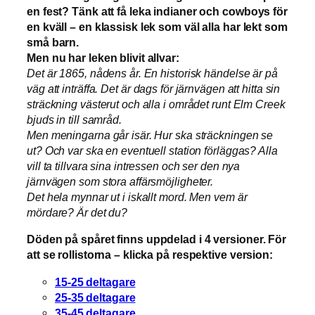
en fest? Tänk att få leka indianer och cowboys för
en kväll – en klassisk lek som väl alla har lekt som
små barn.
Men nu har leken blivit allvar:
Det är 1865, nådens år. En historisk händelse är på
väg att inträffa. Det är dags för järnvägen att hitta sin
sträckning västerut och alla i området runt Elm Creek
bjuds in till samråd.
Men meningarna går isär. Hur ska sträckningen se
ut? Och var ska en eventuell station förläggas? Alla
vill ta tillvara sina intressen och ser den nya
järnvägen som stora affärsmöjligheter.
Det hela mynnar ut i iskallt mord. Men vem är
mördare? Är det du?
Döden på spåret finns uppdelad i 4 versioner. För
att se rollistorna – klicka på respektive version:
15-25 deltagare
25-35 deltagare
35-45 deltagare