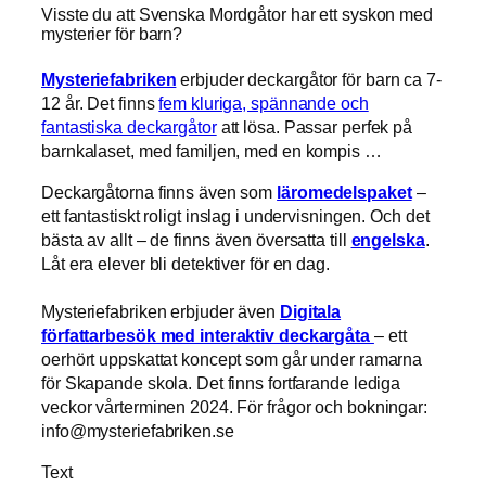
Visste du att Svenska Mordgåtor har ett syskon med
mysterier för barn?
Mysteriefabriken
erbjuder deckargåtor för barn ca 7-
12 år. Det finns
fem kluriga, spännande och
fantastiska deckargåtor
att lösa. Passar perfek på
barnkalaset, med familjen, med en kompis …
Deckargåtorna finns även som
läromedelspaket
–
ett fantastiskt roligt inslag i undervisningen. Och det
bästa av allt – de finns även översatta till
engelska
.
Låt era elever bli detektiver för en dag.
Mysteriefabriken erbjuder även
Digitala
författarbesök med interaktiv deckargåta
– ett
oerhört uppskattat koncept som går under ramarna
för Skapande skola. Det finns fortfarande lediga
veckor vårterminen 2024. För frågor och bokningar:
info@mysteriefabriken.se
Text