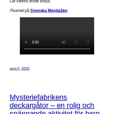
Låt vårens fester börja!
/Teamet på
Svenska Mordgåtor
april 4, 2025
Mysteriefabrikens
deckargåtor – en rolig och
spännande aktivitet för barn.