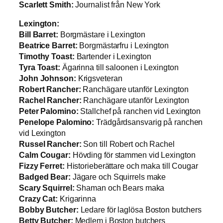
Scarlett Smith:
Journalist från New York
Lexington:
Bill Barret:
Borgmästare i Lexington
Beatrice Barret:
Borgmästarfru i Lexington
Timothy Toast:
Bartender i Lexington
Tyra Toast:
Ägarinna till saloonen i Lexington
John Johnson:
Krigsveteran
Robert Rancher:
Ranchägare utanför Lexington
Rachel Rancher:
Ranchägare utanför Lexington
Peter Palomino:
Stallchef på ranchen vid Lexington
Penelope Palomino:
Trädgårdsansvarig på ranchen
vid Lexington
Russel Rancher:
Son till Robert och Rachel
Calm Cougar:
Hövding för stammen vid Lexington
Fizzy Ferret:
Historieberättare och maka till Cougar
Badged Bear:
Jägare och Squirrels make
Scary Squirrel:
Shaman och Bears maka
Crazy Cat:
Krigarinna
Bobby Butcher:
Ledare för laglösa Boston butchers
Betty Butcher:
Medlem i Boston butchers