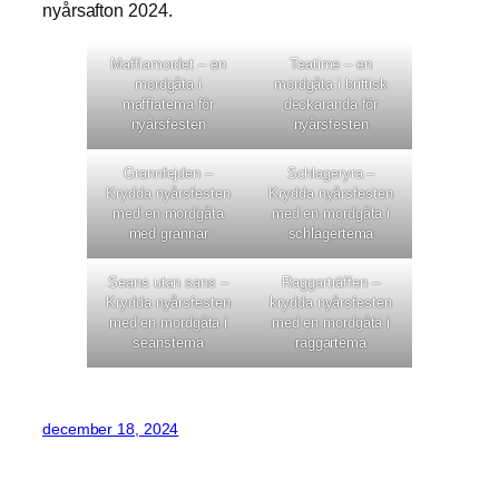
nyårsafton 2024.
Maffiamordet – en
Teatime – en
mordgåta i
mordgåta i brittisk
maffiatema för
deckaranda för
nyårsfesten
nyårsfesten
Grannfejden –
Schlageryra –
Krydda nyårsfesten
Krydda nyårsfesten
med en mordgåta
med en mordgåta i
med grannar
schlagertema
Seans utan sans –
Raggarträffen –
Krydda nyårsfesten
krydda nyårsfesten
med en mordgåta i
med en mordgåta i
seanstema
raggartema
december 18, 2024