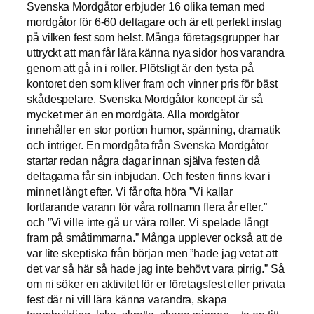
Svenska Mordgåtor erbjuder 16 olika teman med
mordgåtor för 6-60 deltagare och är ett perfekt inslag
på vilken fest som helst. Många företagsgrupper har
uttryckt att man får lära känna nya sidor hos varandra
genom att gå in i roller. Plötsligt är den tysta på
kontoret den som kliver fram och vinner pris för bäst
skådespelare. Svenska Mordgåtor koncept är så
mycket mer än en mordgåta. Alla mordgåtor
innehåller en stor portion humor, spänning, dramatik
och intriger. En mordgåta från Svenska Mordgåtor
startar redan några dagar innan själva festen då
deltagarna får sin inbjudan. Och festen finns kvar i
minnet långt efter. Vi får ofta höra ”Vi kallar
fortfarande varann för våra rollnamn flera år efter.”
och ”Vi ville inte gå ur våra roller. Vi spelade långt
fram på småtimmarna.” Många upplever också att de
var lite skeptiska från början men ”hade jag vetat att
det var så här så hade jag inte behövt vara pirrig.” Så
om ni söker en aktivitet för er företagsfest eller privata
fest där ni vill lära känna varandra, skapa