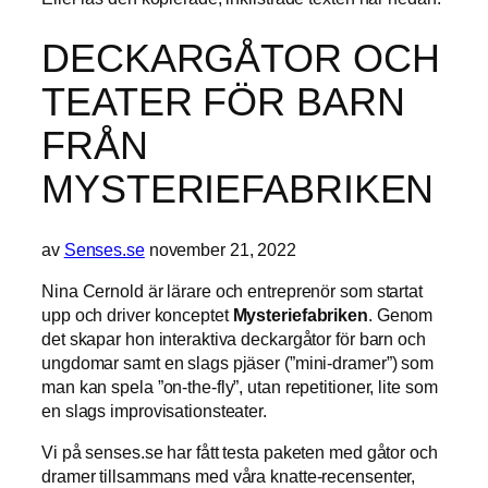
DECKARGÅTOR OCH
TEATER FÖR BARN
FRÅN
MYSTERIEFABRIKEN
av
Senses.se
november 21, 2022
Nina Cernold är lärare och entreprenör som startat
upp och driver konceptet
Mysteriefabriken
. Genom
det skapar hon interaktiva deckargåtor för barn och
ungdomar samt en slags pjäser (”mini-dramer”) som
man kan spela ”on-the-fly”, utan repetitioner, lite som
en slags improvisationsteater.
Vi på senses.se har fått testa paketen med gåtor och
dramer tillsammans med våra knatte-recensenter,