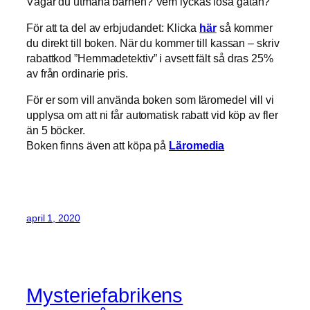
Vågar du utmana barnen? Vem lyckas lösa gåtan?
För att ta del av erbjudandet: Klicka
här
så kommer
du direkt till boken. När du kommer till kassan – skriv
rabattkod ”Hemmadetektiv” i avsett fält så dras 25%
av från ordinarie pris.
För er som vill använda boken som läromedel vill vi
upplysa om att ni får automatisk rabatt vid köp av fler
än 5 böcker.
Boken finns även att köpa på
Läromedia
april 1, 2020
Mysteriefabrikens