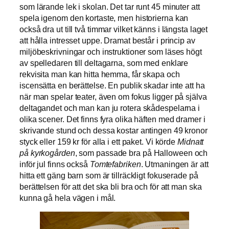
som lärande lek i skolan. Det tar runt 45 minuter att
spela igenom den kortaste, men historierna kan
också dra ut till två timmar vilket känns i längsta laget
att hålla intresset uppe. Dramat består i princip av
miljöbeskrivningar och instruktioner som läses högt
av spelledaren till deltagarna, som med enklare
rekvisita man kan hitta hemma, får skapa och
iscensätta en berättelse. En publik skadar inte att ha
när man spelar teater, även om fokus ligger på själva
deltagandet och man kan ju rotera skådespelarna i
olika scener. Det finns fyra olika häften med dramer i
skrivande stund och dessa kostar antingen 49 kronor
styck eller 159 kr för alla i ett paket. Vi körde
Midnatt
på kyrkogården
, som passade bra på Halloween och
inför jul finns också
Tomtefabriken
. Utmaningen är att
hitta ett gäng barn som är tillräckligt fokuserade på
berättelsen för att det ska bli bra och för att man ska
kunna gå hela vägen i mål.