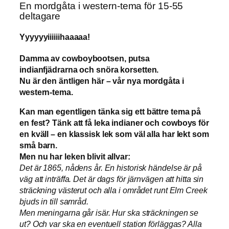
En mordgåta i western-tema för 15-55
deltagare
Yyyyyyiiiiiihaaaaa!
Damma av cowboybootsen, putsa
indianfjädrarna och snöra korsetten.
Nu är den äntligen här – vår nya mordgåta i
western-tema.
Kan man egentligen tänka sig ett bättre tema på
en fest? Tänk att få leka indianer och cowboys för
en kväll – en klassisk lek som väl alla har lekt som
små barn.
Men nu har leken blivit allvar:
Det är 1865, nådens år. En historisk händelse är på
väg att inträffa. Det är dags för järnvägen att hitta sin
sträckning västerut och alla i området runt Elm Creek
bjuds in till samråd.
Men meningarna går isär. Hur ska sträckningen se
ut? Och var ska en eventuell station förläggas? Alla