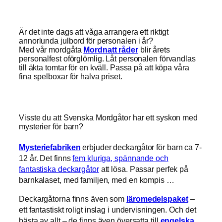
Är det inte dags att våga arrangera ett riktigt
annorlunda julbord för personalen i år?
Med vår mordgåta
Mordnatt råder
blir årets
personalfest oförglömlig. Låt personalen förvandlas
till äkta tomtar för en kväll. Passa på att köpa våra
fina spelboxar för halva priset.
Visste du att Svenska Mordgåtor har ett syskon med
mysterier för barn?
Mysteriefabriken
erbjuder deckargåtor för barn ca 7-
12 år. Det finns
fem kluriga, spännande och
fantastiska deckargåtor
att lösa. Passar perfek på
barnkalaset, med familjen, med en kompis …
Deckargåtorna finns även som
läromedelspaket
–
ett fantastiskt roligt inslag i undervisningen. Och det
bästa av allt – de finns även översatta till
engelska
.