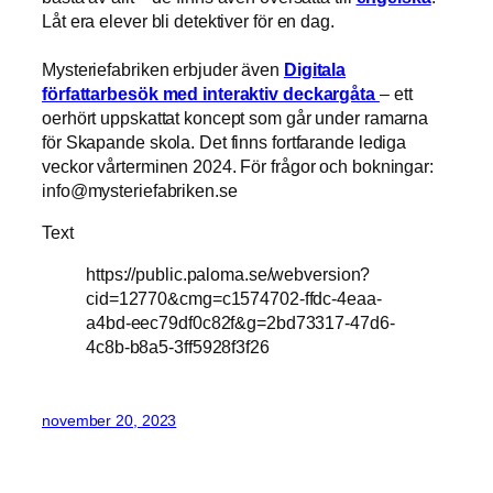
Låt era elever bli detektiver för en dag.
Mysteriefabriken erbjuder även
Digitala
författarbesök med interaktiv deckargåta
– ett
oerhört uppskattat koncept som går under ramarna
för Skapande skola. Det finns fortfarande lediga
veckor vårterminen 2024. För frågor och bokningar:
info@mysteriefabriken.se
Text
https://public.paloma.se/webversion?
cid=12770&cmg=c1574702-ffdc-4eaa-
a4bd-eec79df0c82f&g=2bd73317-47d6-
4c8b-b8a5-3ff5928f3f26
november 20, 2023