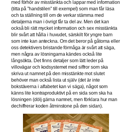
med förhör av misstänkta och lappar med information
(titta på ”handstilen” till exempel) som man får läsa
och ta ställning till om de verkar stämma med
detaljerna man i övrigt får ta del av. Men det kan
också bli rätt mycket information och sex misstänkta
blir svårt att hålla i huvudet, särskilt för yngre barn
som inte kan anteckna. Om det beror på gåtorna eller
oss detektivers bristande förmåga är svårt att säga,
men några av lösningarna kändes också lite
långsökta. Det finns detaljer som lätt leder på
villovägar och kodsystemet med siffror som ska
skriva ut namnet på den misstänkte mot slutet
behöver man också lista ut själv (det är inte
bokstäverna i alfabetet kan vi säga), något som
känns lite kontraproduktivt på en sida som ska ha
lösningen (dölj gärna namnet, men förklara hur man
dechiffrerar koden åtminstone på den sidan).