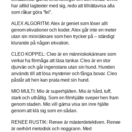
har alltid lagtexter med sig, redo att tillrättavisa alla
som råkar göra ”fel”.
ALEX ALGORITM: Alex är geniet som löser allt
genom ekvationer och koder. Alex går inte en meter
utan sin miniräknare som hen trycker på – ständigt
klurande på någon ekvation.
CLEO KOPPEL: Cleo är en människokännare som
verkar ha förmåga att läsa tankar. Cleo är en stor
djurvän och går ingenstans utan sin hund. Hunden
används till att lösa mysterier och fånga bovar. Cleo
påstår att hen kan prata med sin hund.
MIO MULTI: Mio är superhjälten. Mio är hård, tuff,
stark och uthållig. Som en filmhjälte sveper hen fram
genom staden. Mio vill gärna visa sin inre hjälte
genom att klä sig som en sådan.
RENEE RUSTIK: Renee är mästerdetektiven. Renee
är oerhört metodisk och noggrann. Med