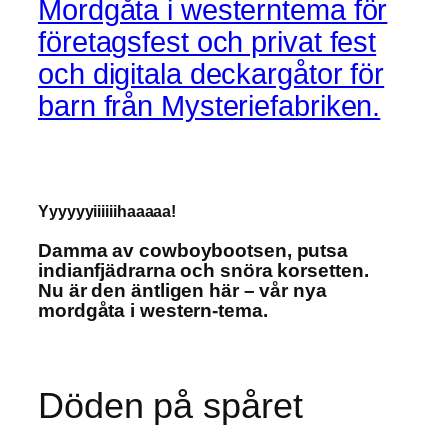
Mordgåta i westerntema för
företagsfest och privat fest
och digitala deckargåtor för
barn från Mysteriefabriken.
Yyyyyyiiiiiihaaaaa!
Damma av cowboybootsen, putsa
indianfjädrarna
och snöra korsetten.
Nu är den äntligen här – vår nya
mordgåta i western-tema.
Döden på spåret