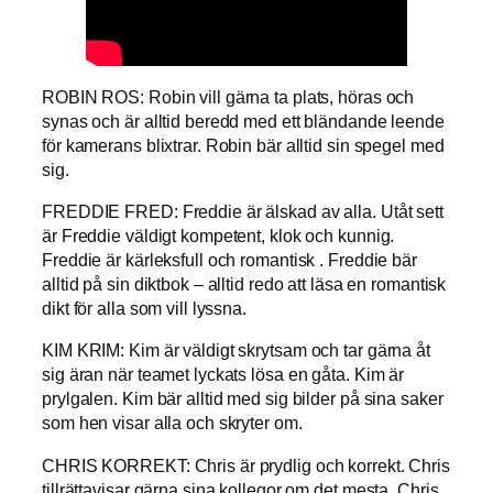
ROBIN ROS: Robin vill gärna ta plats, höras och
synas och är alltid beredd med ett bländande leende
för kamerans blixtrar. Robin bär alltid sin spegel med
sig.
FREDDIE FRED: Freddie är älskad av alla. Utåt sett
är Freddie väldigt kompetent, klok och kunnig.
Freddie är kärleksfull och romantisk . Freddie bär
alltid på sin diktbok – alltid redo att läsa en romantisk
dikt för alla som vill lyssna.
KIM KRIM: Kim är väldigt skrytsam och tar gärna åt
sig äran när teamet lyckats lösa en gåta. Kim är
prylgalen. Kim bär alltid med sig bilder på sina saker
som hen visar alla och skryter om.
CHRIS KORREKT: Chris är prydlig och korrekt. Chris
tillrättavisar gärna sina kollegor om det mesta. Chris