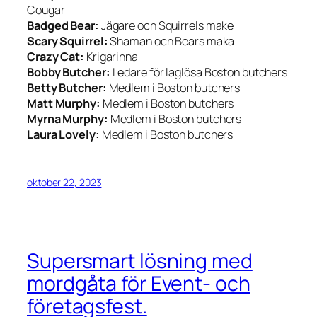
Cougar
Badged Bear:
Jägare och Squirrels make
Scary Squirrel:
Shaman och Bears maka
Crazy Cat:
Krigarinna
Bobby Butcher:
Ledare för laglösa Boston butchers
Betty Butcher:
Medlem i Boston butchers
Matt Murphy:
Medlem i Boston butchers
Myrna Murphy:
Medlem i Boston butchers
Laura Lovely:
Medlem i Boston butchers
oktober 22, 2023
Supersmart lösning med
mordgåta för Event- och
företagsfest.