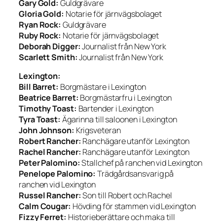
Gary Gold:
Guldgrävare
Gloria Gold:
Notarie för järnvägsbolaget
Ryan Rock:
Guldgrävare
Ruby Rock:
Notarie för järnvägsbolaget
Deborah Digger:
Journalist från New York
Scarlett Smith:
Journalist från New York
Lexington:
Bill Barret:
Borgmästare i Lexington
Beatrice Barret:
Borgmästarfru i Lexington
Timothy Toast:
Bartender i Lexington
Tyra Toast:
Ägarinna till saloonen i Lexington
John Johnson:
Krigsveteran
Robert Rancher:
Ranchägare utanför Lexington
Rachel Rancher:
Ranchägare utanför Lexington
Peter Palomino:
Stallchef på ranchen vid Lexington
Penelope Palomino:
Trädgårdsansvarig på
ranchen vid Lexington
Russel Rancher:
Son till Robert och Rachel
Calm Cougar:
Hövding för stammen vid Lexington
Fizzy Ferret:
Historieberättare och maka till