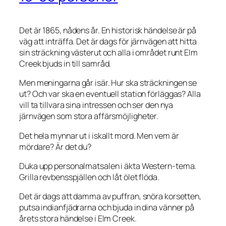
Det är 1865, nådens år. En historisk händelse är på
väg att inträffa. Det är dags för järnvägen att hitta
sin sträckning västerut och alla i området runt Elm
Creek bjuds in till samråd.
Men meningarna går isär. Hur ska sträckningen se
ut? Och var ska en eventuell station förläggas? Alla
vill ta tillvara sina intressen och ser den nya
järnvägen som stora affärsmöjligheter.
Det hela mynnar ut i iskallt mord. Men vem är
mördare? Är det du?
Duka upp personalmatsalen i äkta Western-tema.
Grilla revbensspjällen och låt ölet flöda.
Det är dags att damma av puffran, snöra korsetten,
putsa indianfjädrarna och bjuda in dina vänner på
årets stora händelse i Elm Creek.