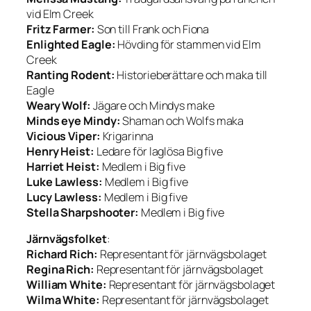
vid Elm Creek
Fritz Farmer:
Son till Frank och Fiona
Enlighted Eagle:
Hövding för stammen vid Elm
Creek
Ranting Rodent:
Historieberättare och maka till
Eagle
Weary Wolf:
Jägare och Mindys make
Minds eye Mindy:
Shaman och Wolfs maka
Vicious Viper:
Krigarinna
Henry Heist:
Ledare för laglösa Big five
Harriet Heist:
Medlem i Big five
Luke Lawless:
Medlem i Big five
Lucy Lawless:
Medlem i Big five
Stella Sharpshooter:
Medlem i Big five
Järnvägsfolket
:
Richard Rich:
Representant för järnvägsbolaget
Regina Rich:
Representant för järnvägsbolaget
William White:
Representant för järnvägsbolaget
Wilma White:
Representant för järnvägsbolaget