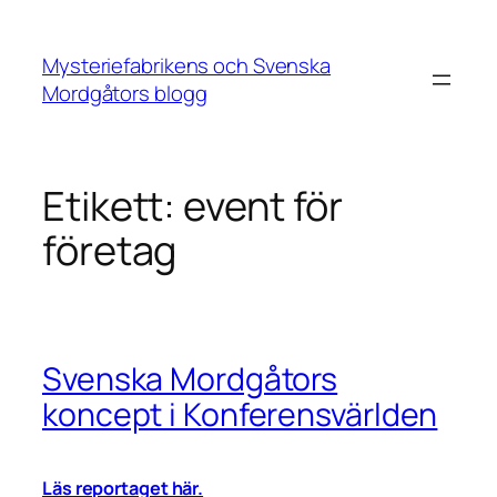
Hoppa
till
Mysteriefabrikens och Svenska
innehåll
Mordgåtors blogg
Etikett:
event för
företag
Svenska Mordgåtors
koncept i Konferensvärlden
Läs reportaget här.